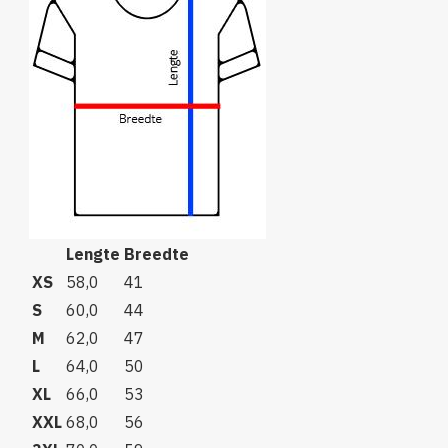
Lengte
Breedte
XS
58,0
41
S
60,0
44
M
62,0
47
L
64,0
50
XL
66,0
53
XXL
68,0
56