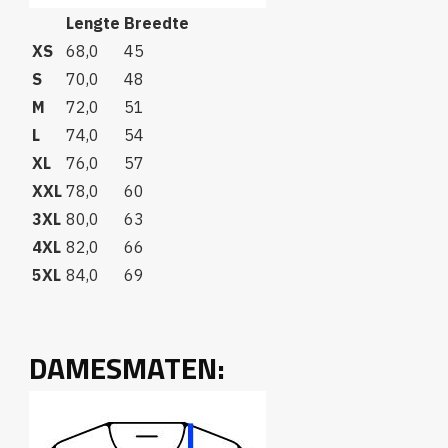
Lengte
Breedte
XS
68,0
45
S
70,0
48
M
72,0
51
L
74,0
54
XL
76,0
57
XXL
78,0
60
3XL
80,0
63
4XL
82,0
66
5XL
84,0
69
DAMESMATEN: