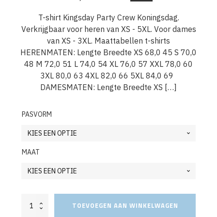
Oorspronkelijke
Huidige
prijs
prijs
T-shirt Kingsday Party Crew Koningsdag.
Verkrijgbaar voor heren van XS - 5XL. Voor dames
was:
is:
van XS - 3XL. Maattabellen t-shirts
€29,95.
€24,95.
HERENMATEN: Lengte Breedte XS 68,0 45 S 70,0
48 M 72,0 51 L 74,0 54 XL 76,0 57 XXL 78,0 60
3XL 80,0 63 4XL 82,0 66 5XL 84,0 69
DAMESMATEN: Lengte Breedte XS […]
PASVORM
MAAT
T-
TOEVOEGEN AAN WINKELWAGEN
shirt