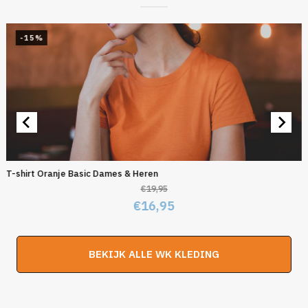
-15%
T-shirt Oranje Basic Dames & Heren
€
19,95
Oorspronkelijke
Huidige
€
16,95
prijs
prijs
was:
is:
BEKIJK ALLE WK KLEDING
€19,95.
€16,95.