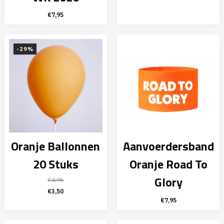
€
7,95
-29%
Oranje Ballonnen
Aanvoerdersband
20 Stuks
Oranje Road To
Glory
€
4,95
Oorspronkelijke
Huidige
€
3,50
€
7,95
prijs
prijs
was:
is: