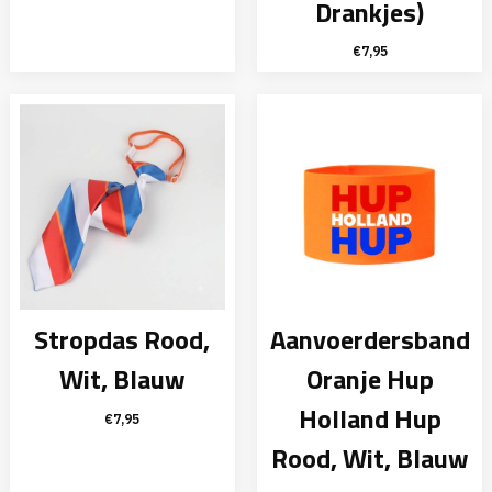
Drankjes)
prijs
prijs
was:
is:
€
7,95
€12,95.
€9,95.
Stropdas Rood,
Aanvoerdersband
Wit, Blauw
Oranje Hup
Holland Hup
€
7,95
Rood, Wit, Blauw