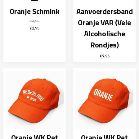
Oranje Schmink
Aanvoerdersband
Oranje VAR (Vele
€
4,95
Oorspronkelijke
Huidige
€
2,95
Alcoholische
prijs
prijs
was:
is:
Rondjes)
€4,95.
€2,95.
€
7,95
Oranje WK Pet
Oranje WK Pet