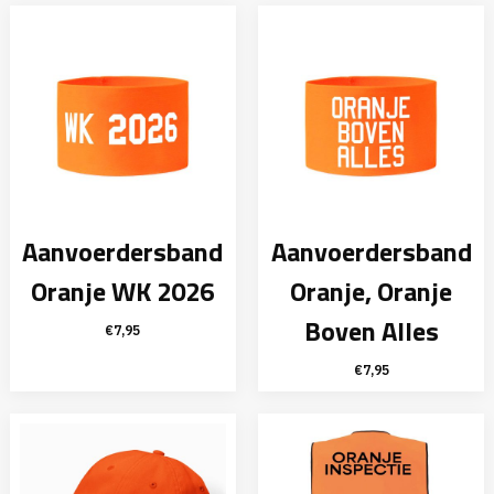
was:
is:
€9,95.
€5,95.
Aanvoerdersband
Aanvoerdersband
Oranje WK 2026
Oranje, Oranje
Boven Alles
€
7,95
€
7,95