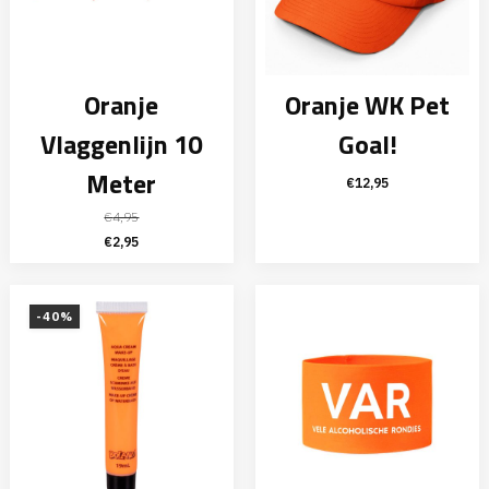
Oranje
Oranje WK Pet
Vlaggenlijn 10
Goal!
Meter
€
12,95
€
4,95
Oorspronkelijke
Huidige
€
2,95
prijs
prijs
was:
is:
€4,95.
€2,95.
-40%