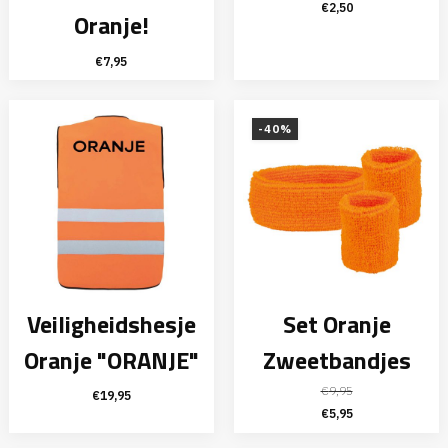
Oorspronkelijke
Huidige
€
2,50
Oranje!
prijs
prijs
was:
is:
€
7,95
€2,95.
€2,50.
-40%
Veiligheidshesje
Set Oranje
Oranje "ORANJE"
Zweetbandjes
€
9,95
€
19,95
Oorspronkelijke
Huidige
€
5,95
prijs
prijs