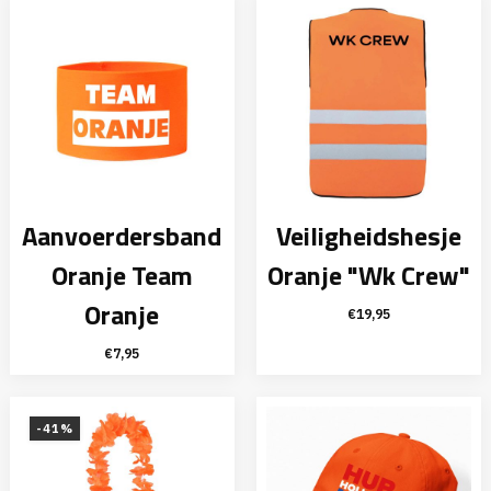
€4,95.
€3,50.
Aanvoerdersband
Veiligheidshesje
Oranje Team
Oranje "Wk Crew"
Oranje
€
19,95
€
7,95
-41%