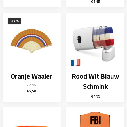
€
7,95
-37%
Oranje Waaier
Rood Wit Blauw
Schmink
€
3,95
Oorspronkelijke
Huidige
€
2,50
€
4,95
prijs
prijs
was:
is:
€3,95.
€2,50.