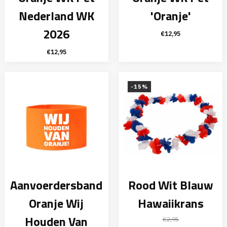
Nederland WK
'Oranje'
2026
€
12,95
€
12,95
-15%
Aanvoerdersband
Rood Wit Blauw
Oranje Wij
Hawaiikrans
Houden Van
€
2,95