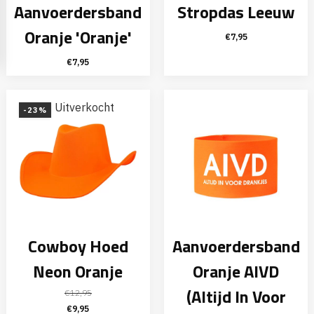
Aanvoerdersband
Stropdas Leeuw
Oranje 'Oranje'
€
7,95
€
7,95
Uitverkocht
-23%
Cowboy Hoed
Aanvoerdersband
Neon Oranje
Oranje AIVD
(Altijd In Voor
€
12,95
Oorspronkelijke
Huidige
€
9,95