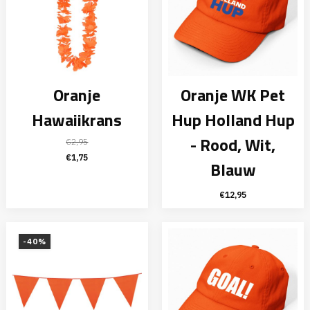
Oranje
Oranje WK Pet
Hawaiikrans
Hup Holland Hup
- Rood, Wit,
€
2,95
Oorspronkelijke
Huidige
€
1,75
Blauw
prijs
prijs
was:
is:
€
12,95
€2,95.
€1,75.
-40%