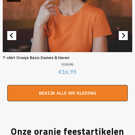
T-shirt Oranje Basic Dames & Heren
€
19,95
Oorspronkelijke
Huidige
€
16,95
prijs
prijs
was:
is:
BEKIJK ALLE WK KLEDING
€19,95.
€16,95.
Onze oranje feestartikelen