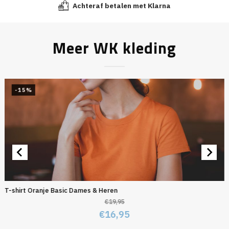
Achteraf betalen met Klarna
Meer WK kleding
-15%
T-shirt Oranje Basic Dames & Heren
€
19,95
Oorspronkelijke
Huidige
€
16,95
prijs
prijs