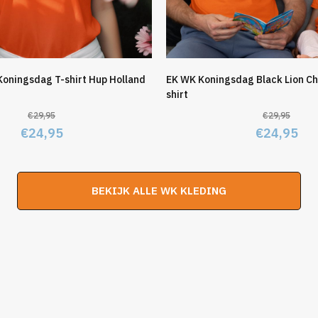
Koningsdag T-shirt Hup Holland
EK WK Koningsdag Black Lion Ch
shirt
€
29,95
€
29,95
Oorspronkelijke
Huidige
Oorspronk
Hu
€
24,95
€
24,95
prijs
prijs
prijs
pri
was:
is:
was:
is:
BEKIJK ALLE WK KLEDING
€29,95.
€24,95.
€29,95.
€2