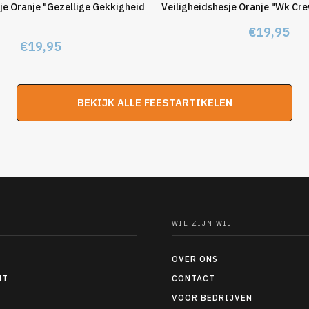
je Oranje "Gezellige Gekkigheid
Veiligheidshesje Oranje "Wk Cr
€
19,95
€
19,95
BEKIJK ALLE FEESTARTIKELEN
NT
WIE ZIJN WIJ
OVER ONS
NT
CONTACT
VOOR BEDRIJVEN