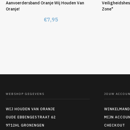
Aanvoerdersband Oranje Wij Houden Van
Veiligheidshes
Oranje!
Zone"
€
7,95
WEBSHOP GEGEVENS
JOUW ACCOU
WIJ HOUDEN VAN ORANJE
WINKELMAND
OUDE EBBINGESTRAAT 62
MIJN ACCOU
9712HL GRONINGEN
CHECKOUT