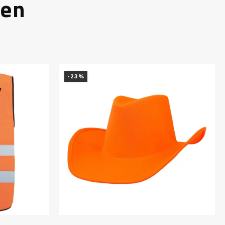
len
-23%