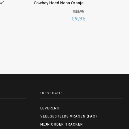
ew"
Cowboy Hoed Neon Oranje
€
12,95
Oorspronkelijke
Huidige
€
9,95
prijs
prijs
was:
is:
€12,95.
€9,95.
INFORMATIE
LEVERING
VEELGESTELDE VRAGEN (FAQ)
MIJN ORDER TRACKEN