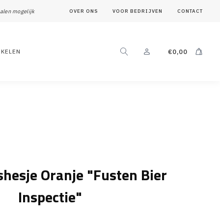
alen mogelijk
OVER ONS
VOOR BEDRIJVEN
CONTACT
IKELEN
€
0,00
shesje Oranje "Fusten Bier
Inspectie"