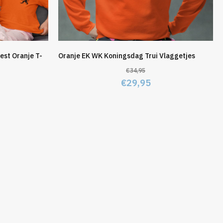
est Oranje T-
Oranje EK WK Koningsdag Trui Vlaggetjes
€
34,95
Oorspronkelijke
Huidige
€
29,95
elijke
idige
prijs
prijs
js
was:
is:
€34,95.
€29,95.
4,95.