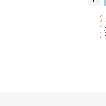
Oranje
"Fusten
Bier
✓
B
Inspectie"
aantal
✓
H
✓
Gr
✓
Ve
✓
A