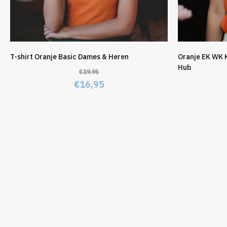
T-shirt Oranje Basic Dames & Heren
Oranje EK WK 
Hub
€
19,95
Oorspronkelijke
Huidige
€
16,95
prijs
prijs
was:
is:
€19,95.
€16,95.