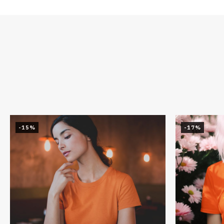
-15%
-17%