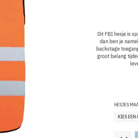
Dit FBI hesje is s
dan ben je nameli
backstage toegang 
groot belang tijde
lev
HESJES MA
Veiligheidshes