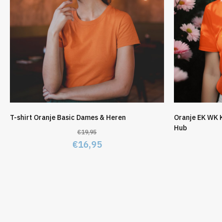
T-shirt Oranje Basic Dames & Heren
Oranje EK WK 
Hub
€
19,95
Oorspronkelijke
Huidige
€
16,95
prijs
prijs
was:
is:
€19,95.
€16,95.