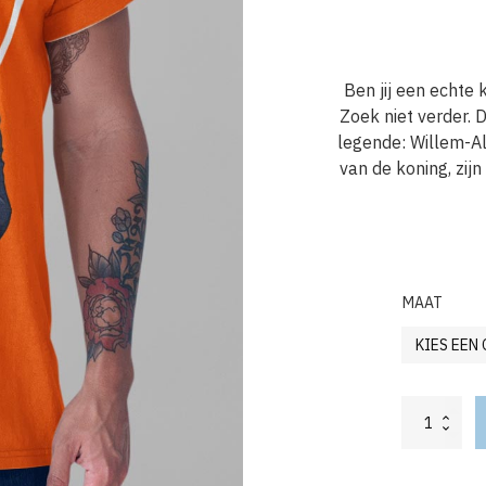
Ben jij een echte
Zoek niet verder. 
legende: Willem-Al
van de koning, zij
MAAT
Oranje
T-
shirt
"