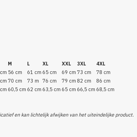
M
L
XL
XXL
3XL
4XL
 cm
56 cm
61 cm
65 cm
69 cm
73 cm
78 cm
 cm
70 cm
73 m
76 cm
79 cm
82 cm
86 cm
 cm
60,5 cm
62 cm
63,5 cm
65 cm
66,5 cm
68,5 cm
catief en kan lichtelijk afwijken van het uiteindelijke product.