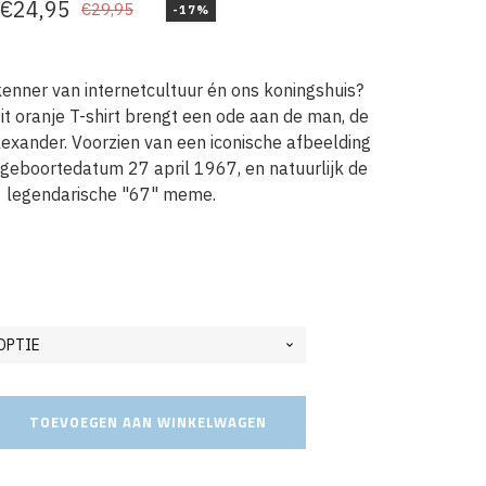
€
24,95
€
29,95
-17%
Oorspronkelijke
Huidige
prijs
prijs
was:
is:
 kenner van internetcultuur én ons koningshuis?
Dit oranje T-shirt brengt een ode aan de man, de
€29,95.
€24,95.
exander. Voorzien van een iconische afbeelding
n geboortedatum 27 april 1967, en natuurlijk de
legendarische "67" meme.
TOEVOEGEN AAN WINKELWAGEN