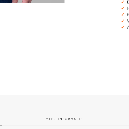
✓
B
Koning
19
✓
H
67"
✓
Gr
aantal
✓
Ve
✓
A
MEER INFORMATIE