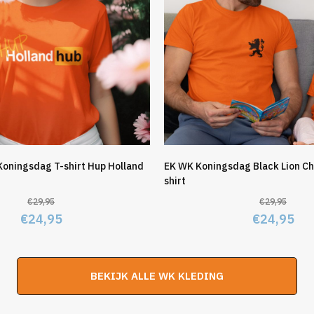
Koningsdag T-shirt Hup Holland
EK WK Koningsdag Black Lion Ch
shirt
€
29,95
€
29,95
Oorspronkelijke
Huidige
Oorspronk
Hu
€
24,95
€
24,95
prijs
prijs
prijs
pri
was:
is:
was:
is:
BEKIJK ALLE WK KLEDING
€29,95.
€24,95.
€29,95.
€2