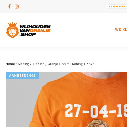
WK K
Home
/
Kleding
/
T-shirts
/ Oranje T-shirt " Koning 19 67"
AANBIEDING!