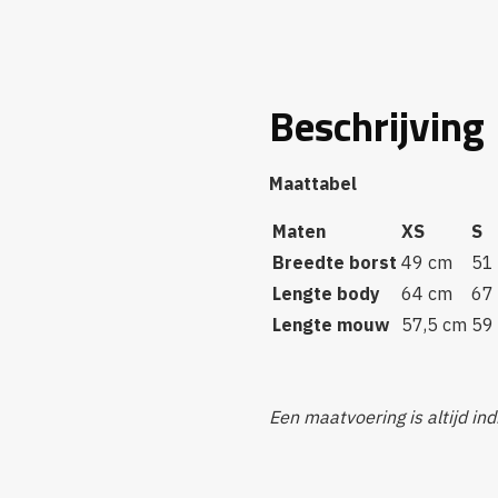
Beschrijving
Maattabel
Maten
XS
S
Breedte borst
49 cm
51
Lengte body
64 cm
67
Lengte mouw
57,5 cm
59
Een maatvoering is altijd indi