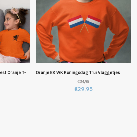
est Oranje T-
Oranje EK WK Koningsdag Trui Vlaggetjes
€
34,95
Oorspronkelijke
Huidige
€
29,95
elijke
idige
prijs
prijs
js
was:
is:
€34,95.
€29,95.
4,95.