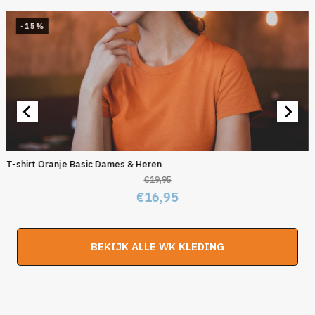
-15%
T-shirt Oranje Basic Dames & Heren
€
19,95
Oorspronkelijke
Huidige
€
16,95
prijs
prijs
was:
is:
BEKIJK ALLE WK KLEDING
€19,95.
€16,95.