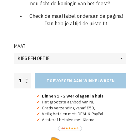
nou écht de koningin van het feest?
Check de maattabel onderaan de pagina!
Dan heb je altijd de juiste fit.
MAAT
Oranje
TOEVOEGEN AAN WINKELWAGEN
Koningsdag
T-
Shirt
✓
Binnen 1 - 2 werkdagen in huis
Ik
✓
Het grootste aanbod van NL
Ben
✓
Gratis verzending vanaf €50,-
De
✓
Veilig betalen met iDEAL & PayPal
Echte
✓
Achteraf betalen met Klarna
Maxima
aantal