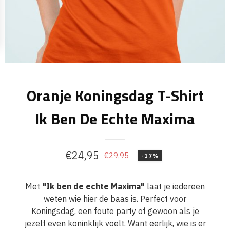
Oranje Koningsdag T-Shirt
Ik Ben De Echte Maxima
€
24,95
€
29,95
-17%
Oorspronkelijke
Huidige
prijs
prijs
Met
"Ik ben de echte Maxima"
laat je iedereen
was:
is:
weten wie hier de baas is. Perfect voor
€29,95.
€24,95.
Koningsdag, een foute party of gewoon als je
jezelf even koninklijk voelt. Want eerlijk, wie is er