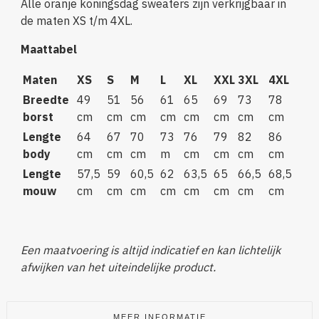
Alle oranje koningsdag sweaters zijn verkrijgbaar in
de maten XS t/m 4XL.
Maattabel
Maten
XS
S
M
L
XL
XXL
3XL
4XL
Breedte
49
51
56
61
65
69
73
78
borst
cm
cm
cm
cm
cm
cm
cm
cm
Lengte
64
67
70
73
76
79
82
86
body
cm
cm
cm
m
cm
cm
cm
cm
Lengte
57,5
59
60,5
62
63,5
65
66,5
68,5
mouw
cm
cm
cm
cm
cm
cm
cm
cm
Een maatvoering is altijd indicatief en kan lichtelijk
afwijken van het uiteindelijke product.
MEER INFORMATIE