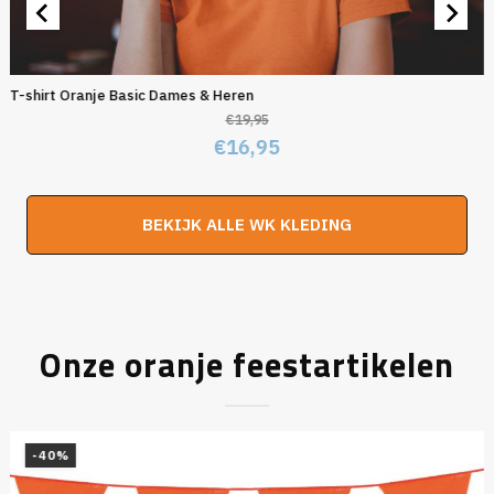
T-shirt Oranje Basic Dames & Heren
€
19,95
Oorspronkelijke
Huidige
€
16,95
prijs
prijs
was:
is:
BEKIJK ALLE WK KLEDING
€19,95.
€16,95.
Onze oranje feestartikelen
-40%