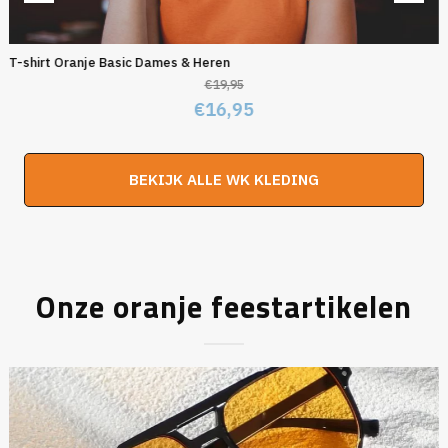
T-shirt Oranje Basic Dames & Heren
€
19,95
Oorspronkelijke
Huidige
€
16,95
prijs
prijs
was:
is:
BEKIJK ALLE WK KLEDING
€19,95.
€16,95.
Onze oranje feestartikelen