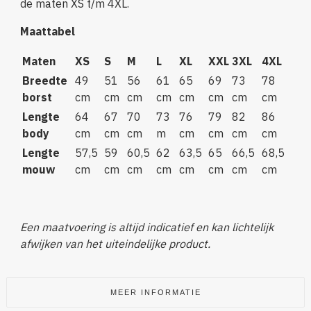
de maten XS t/m 4XL.
Maattabel
Maten
XS
S
M
L
XL
XXL
3XL
4XL
Breedte
49
51
56
61
65
69
73
78
borst
cm
cm
cm
cm
cm
cm
cm
cm
Lengte
64
67
70
73
76
79
82
86
body
cm
cm
cm
m
cm
cm
cm
cm
Lengte
57,5
59
60,5
62
63,5
65
66,5
68,5
mouw
cm
cm
cm
cm
cm
cm
cm
cm
Een maatvoering is altijd indicatief en kan lichtelijk
afwijken van het uiteindelijke product.
MEER INFORMATIE