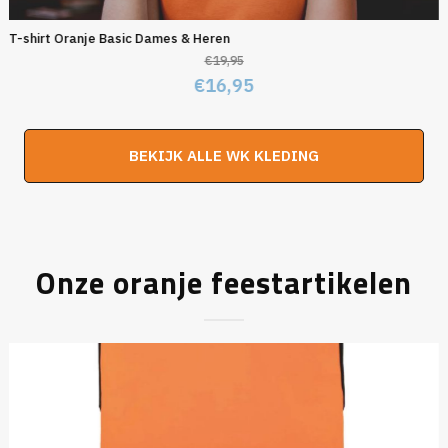
T-shirt Oranje Basic Dames & Heren
€
19,95
Oorspronkelijke
Huidige
€
16,95
prijs
prijs
was:
is:
BEKIJK ALLE WK KLEDING
€19,95.
€16,95.
Onze oranje feestartikelen