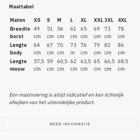
Maattabel
Maten
XS
S
M
L
XL
XXL
3XL
4XL
Breedte
49
51
56
61
65
69
73
78
borst
cm
cm
cm
cm
cm
cm
cm
cm
Lengte
64
67
70
73
76
79
82
86
body
cm
cm
cm
m
cm
cm
cm
cm
Lengte
57,5
59
60,5
62
63,5
65
66,5
68,5
mouw
cm
cm
cm
cm
cm
cm
cm
cm
Een maatvoering is altijd indicatief en kan lichtelijk
afwijken van het uiteindelijke product.
MEER INFORMATIE