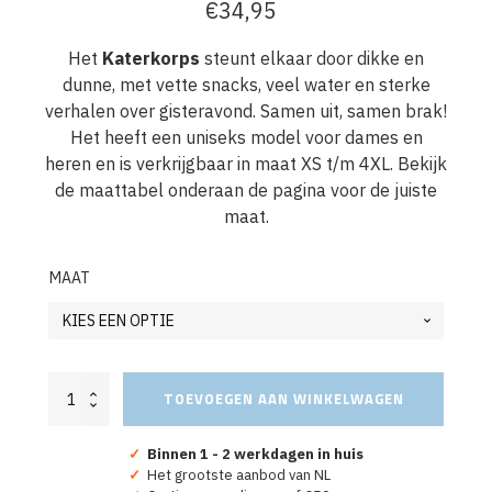
€
34,95
Het
Katerkorps
steunt elkaar door dikke en
dunne, met vette snacks, veel water en sterke
verhalen over gisteravond. Samen uit, samen brak!
Het heeft een uniseks model voor dames en
heren en is verkrijgbaar in maat XS t/m 4XL. Bekijk
de maattabel onderaan de pagina voor de juiste
maat.
MAAT
Oranje
TOEVOEGEN AAN WINKELWAGEN
Koningsdag
Sweater
Kater
✓
Binnen 1 - 2 werkdagen in huis
Korps
✓
Het grootste aanbod van NL
aantal