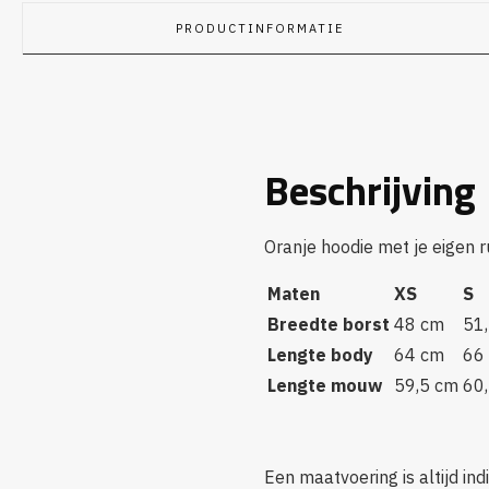
PRODUCTINFORMATIE
Beschrijving
Oranje hoodie met je eigen 
Maten
XS
S
Breedte borst
48 cm
51
Lengte body
64 cm
66
Lengte mouw
59,5 cm
60
Een maatvoering is altijd ind