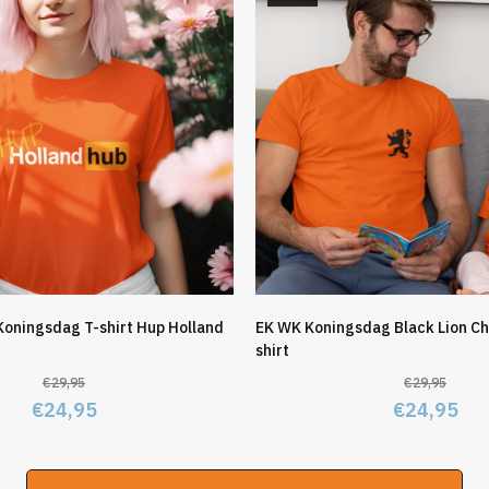
Koningsdag T-shirt Hup Holland
EK WK Koningsdag Black Lion Ch
shirt
€
29,95
€
29,95
Oorspronkelijke
Huidige
Oorspronk
Hu
€
24,95
€
24,95
prijs
prijs
prijs
pri
was:
is:
was:
is: