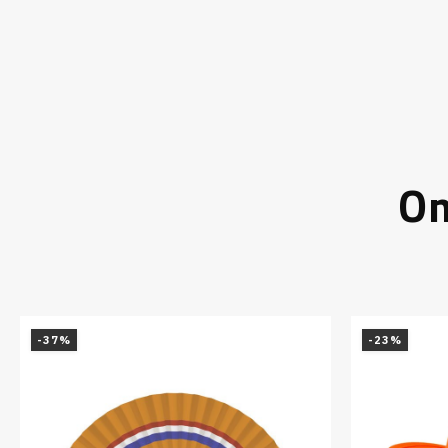
On
-37%
-23%