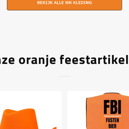
BEKIJK ALLE WK KLEDING
€29,95.
€24,95.
€29,95.
€2
ze oranje feestartike