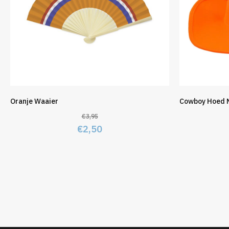
Oranje Waaier
Cowboy Hoed 
€
3,95
Oorspronkelijke
Huidige
€
2,50
prijs
prijs
was:
is:
€3,95.
€2,50.