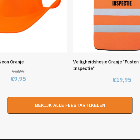
Neon Oranje
Veiligheidshesje Oranje "Fusten 
Inspectie"
€
12,95
Oorspronkelijke
Huidige
€
9,95
€
19,95
prijs
prijs
was:
is:
€12,95.
€9,95.
BEKIJK ALLE FEESTARTIKELEN