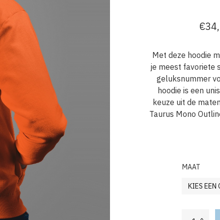
€
34
Oors
Huid
prijs
prijs
Met deze hoodie me
was:
is:
je meest favoriete 
€39,
€34,
geluksnummer voor
hoodie is een un
keuze uit de maten
Taurus Mono Outlin
MAAT
Oranje