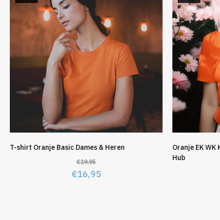
T-shirt Oranje Basic Dames & Heren
Oranje EK WK 
Hub
€
19,95
Oorspronkelijke
Huidige
€
16,95
prijs
prijs
was:
is:
€19,95.
€16,95.