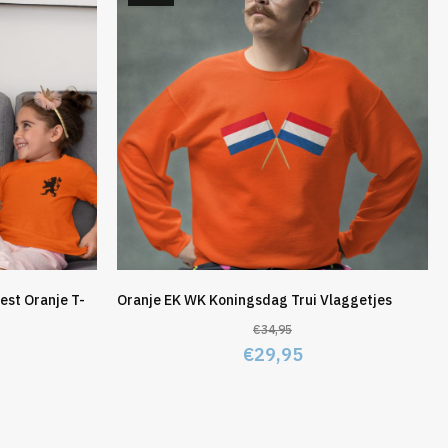
est Oranje T-
Oranje EK WK Koningsdag Trui Vlaggetjes
€
34,95
Oorspronkelijke
Huidige
€
29,95
elijke
idige
prijs
prijs
js
was:
is:
€34,95.
€29,95.