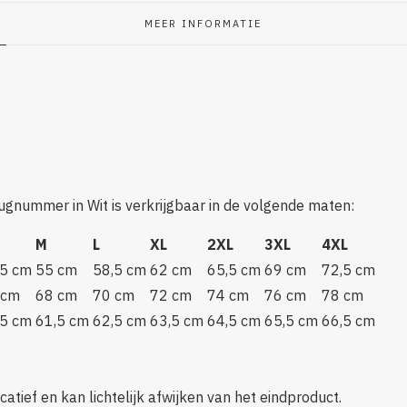
MEER INFORMATIE
rugnummer in Wit is verkrijgbaar in de volgende maten:
M
L
XL
2XL
3XL
4XL
,5 cm
55 cm
58,5 cm
62 cm
65,5 cm
69 cm
72,5 cm
 cm
68 cm
70 cm
72 cm
74 cm
76 cm
78 cm
,5 cm
61,5 cm
62,5 cm
63,5 cm
64,5 cm
65,5 cm
66,5 cm
icatief en kan lichtelijk afwijken van het eindproduct.