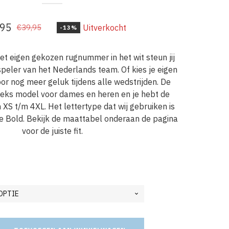
,95
Uitverkocht
€
39,95
-13%
pronkelijke
ige
t eigen gekozen rugnummer in het wit steun jij
speler van het Nederlands team. Of kies je eigen
95.
95.
 nog meer geluk tijdens alle wedstrijden. De
iseks model voor dames en heren en je hebt de
 XS t/m 4XL. Het lettertype dat wij gebruiken is
e Bold. Bekijk de maattabel onderaan de pagina
voor de juiste fit.