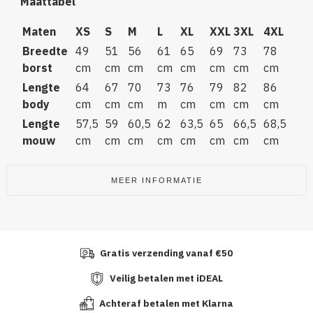
Maattabel
Maten
XS
S
M
L
XL
XXL
3XL
4XL
Breedte
49
51
56
61
65
69
73
78
borst
cm
cm
cm
cm
cm
cm
cm
cm
Lengte
64
67
70
73
76
79
82
86
body
cm
cm
cm
m
cm
cm
cm
cm
Lengte
57,5
59
60,5
62
63,5
65
66,5
68,5
mouw
cm
cm
cm
cm
cm
cm
cm
cm
MEER INFORMATIE
Gratis verzending vanaf €50
Veilig betalen met iDEAL
Achteraf betalen met Klarna