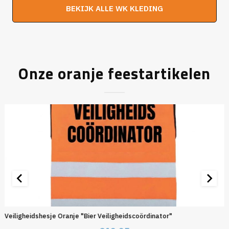
was:
is:
BEKIJK ALLE WK KLEDING
€19,95.
€16,95.
Onze oranje feestartikelen
Veiligheidshesje Oranje "Bier Veiligheidscoördinator"