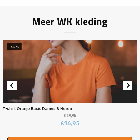
Meer WK kleding
-15%
T-shirt Oranje Basic Dames & Heren
€
19,95
Oorspronkelijke
Huidige
€
16,95
prijs
prijs