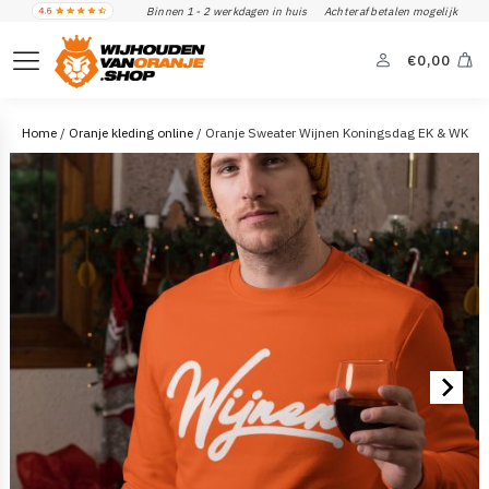
Binnen 1 - 2 werkdagen in huis
Achteraf betalen mogelijk
€
0,00
Home
/
Oranje kleding online
/ Oranje Sweater Wijnen Koningsdag EK & WK