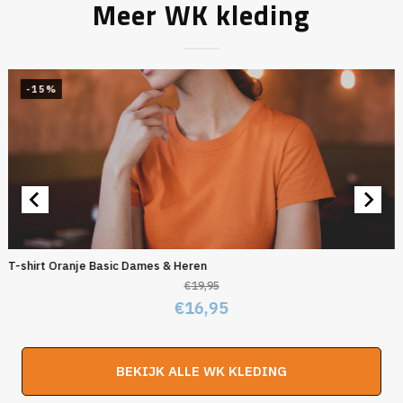
Meer WK kleding
-15%
T-shirt Oranje Basic Dames & Heren
€
19,95
Oorspronkelijke
Huidige
€
16,95
prijs
prijs
was:
is:
BEKIJK ALLE WK KLEDING
€19,95.
€16,95.