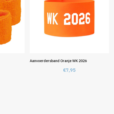
Aanvoerdersband Oranje WK 2026
€
7,95
kelijke
dige
s
95.