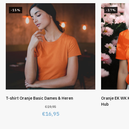
-15%
-17%
T-shirt Oranje Basic Dames & Heren
Oranje EK WK 
Hub
€
19,95
Oorspronkelijke
Huidige
€
16,95
prijs
prijs