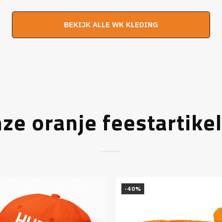
was:
is:
was:
is:
BEKIJK ALLE WK KLEDING
€29,95.
€24,95.
€29,95.
€2
ze oranje feestartike
-40%