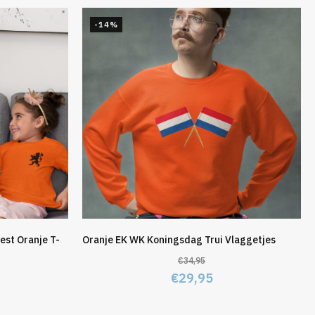
-14%
est Oranje T-
Oranje EK WK Koningsdag Trui Vlaggetjes
€
34,95
Oorspronkelijke
Huidige
€
29,95
elijke
idige
prijs
prijs
js