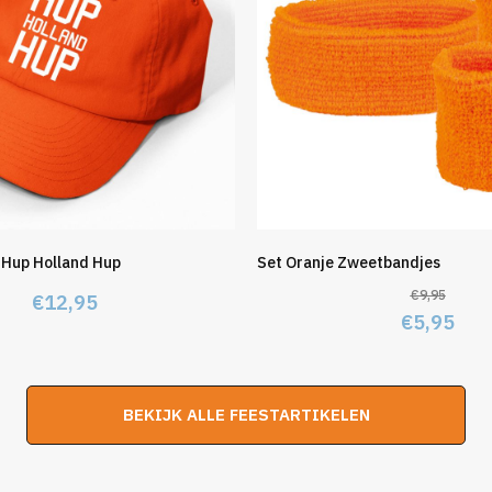
 Hup Holland Hup
Set Oranje Zweetbandjes
€
9,95
€
12,95
Oorspron
Hui
€
5,95
prijs
prij
was:
is:
BEKIJK ALLE FEESTARTIKELEN
€9,95.
€5,