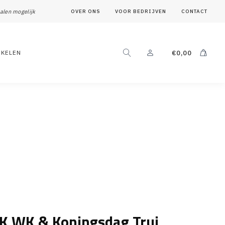
alen mogelijk
OVER ONS
VOOR BEDRIJVEN
CONTACT
IKELEN
€
0,00
EK WK & Koningsdag Trui