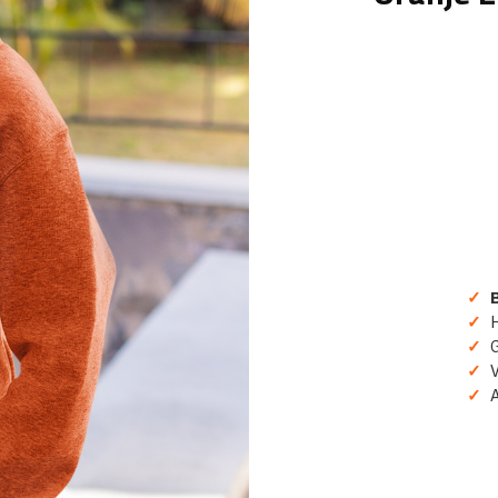
✓
B
✓
H
✓
Gr
✓
Ve
✓
A