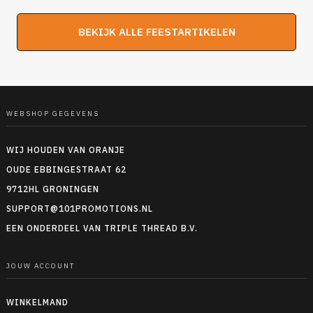
prijs
prijs
was:
is:
BEKIJK ALLE FEESTARTIKELEN
€9,95.
€5,95.
WEBSHOP GEGEVENS
WIJ HOUDEN VAN ORANJE
OUDE EBBINGESTRAAT 62
9712HL GRONINGEN
SUPPORT@101PROMOTIONS.NL
EEN ONDERDEEL VAN TRIPLE THREAD B.V.
JOUW ACCOUNT
WINKELMAND