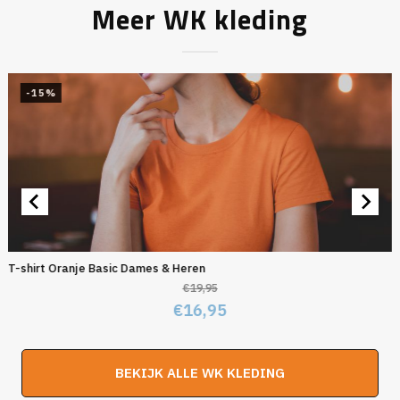
Meer WK kleding
-15%
T-shirt Oranje Basic Dames & Heren
€
19,95
Oorspronkelijke
Huidige
€
16,95
prijs
prijs
was:
is:
BEKIJK ALLE WK KLEDING
€19,95.
€16,95.