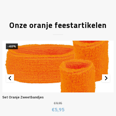
Onze oranje feestartikelen
-40%
Set Oranje Zweetbandjes
€
9,95
Oorspronkelijke
Huidige
€
5,95