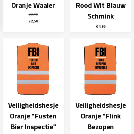
Oranje Waaier
Rood Wit Blauw
Schmink
€
3,95
Oorspronkelijke
Huidige
€
2,50
€
4,95
prijs
prijs
was:
is:
€3,95.
€2,50.
Veiligheidshesje
Veiligheidshesje
Oranje "Fusten
Oranje "Flink
Bier Inspectie"
Bezopen