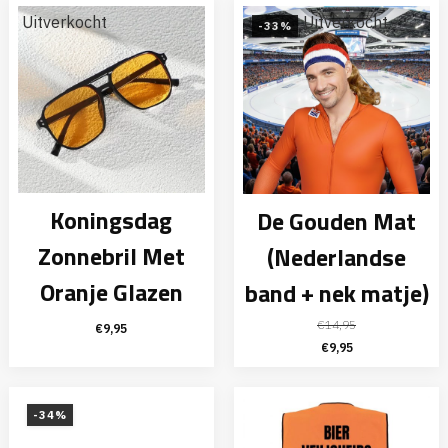
Uitverkocht
Uitverkocht
-33%
Koningsdag
De Gouden Mat
Zonnebril Met
(Nederlandse
Oranje Glazen
band + nek matje)
€
14,95
€
9,95
Oorspronkelijke
Huidige
€
9,95
prijs
prijs
was:
is:
€14,95.
€9,95.
-34%