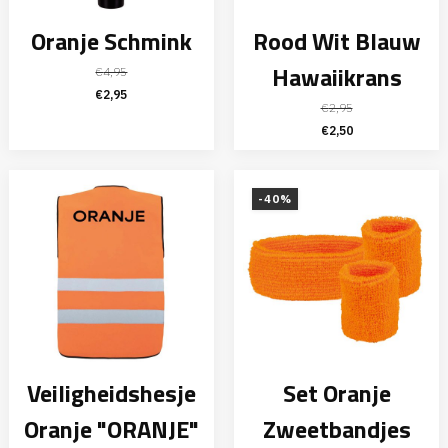
Oranje Schmink
Rood Wit Blauw
Hawaiikrans
€
4,95
Oorspronkelijke
Huidige
€
2,95
€
2,95
prijs
prijs
Oorspronkelijke
Huidige
€
2,50
was:
is:
prijs
prijs
€4,95.
€2,95.
was:
is:
€2,95.
€2,50.
-40%
Veiligheidshesje
Set Oranje
Oranje "ORANJE"
Zweetbandjes