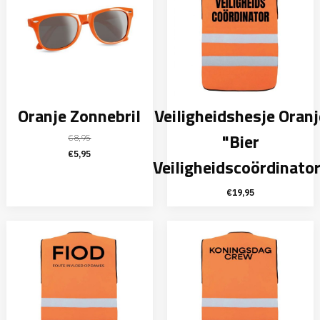
Oranje Zonnebril
Veiligheidshesje Oranj
"Bier
€
8,95
Oorspronkelijke
Huidige
€
5,95
Veiligheidscoördinato
prijs
prijs
was:
is:
€
19,95
€8,95.
€5,95.