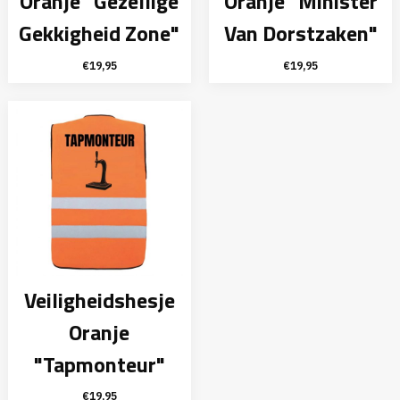
Oranje "Gezellige
Oranje "Minister
Gekkigheid Zone"
Van Dorstzaken"
€
19,95
€
19,95
Veiligheidshesje
Oranje
"Tapmonteur"
€
19,95