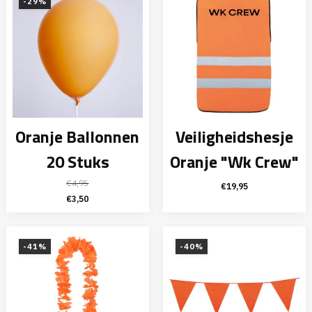
-29%
Oranje Ballonnen
Veiligheidshesje
20 Stuks
Oranje "Wk Crew"
€
4,95
€
19,95
Oorspronkelijke
Huidige
€
3,50
prijs
prijs
was:
is:
€4,95.
€3,50.
-41%
-40%