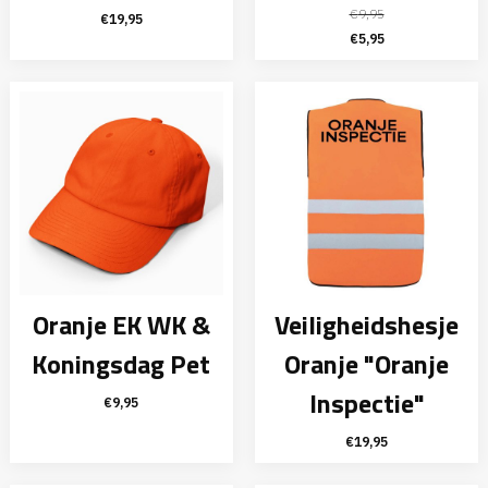
€
9,95
€
19,95
Oorspronkelijke
Huidige
€
5,95
prijs
prijs
was:
is:
€9,95.
€5,95.
Oranje EK WK &
Veiligheidshesje
Koningsdag Pet
Oranje "Oranje
Inspectie"
€
9,95
€
19,95