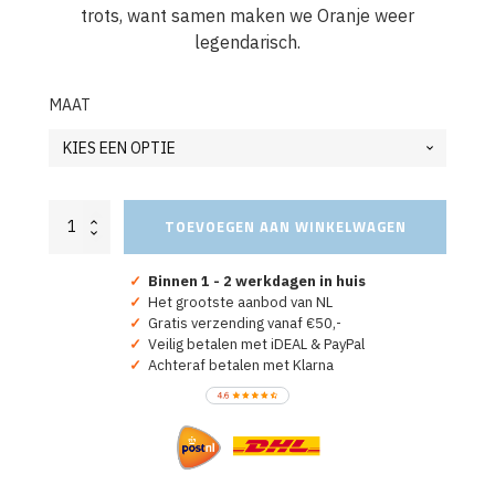
trots, want samen maken we Oranje weer
legendarisch.
MAAT
Oranje
TOEVOEGEN AAN WINKELWAGEN
WK-
EK
Hoodie
✓
Binnen 1 - 2 werkdagen in huis
Make
✓
Het grootste aanbod van NL
Oranje
✓
Gratis verzending vanaf €50,-
Great
✓
Veilig betalen met iDEAL & PayPal
Again
✓
Achteraf betalen met Klarna
aantal