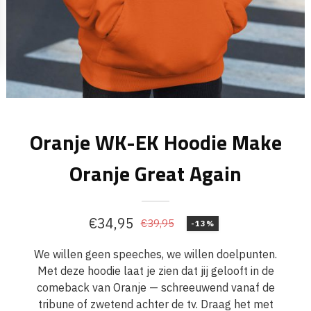
Oranje WK-EK Hoodie Make
Oranje Great Again
€
34,95
€
39,95
-13%
Oorspronkelijke
Huidige
prijs
prijs
We willen geen speeches, we willen doelpunten.
Met deze hoodie laat je zien dat jij gelooft in de
was:
is:
comeback van Oranje — schreeuwend vanaf de
€39,95.
€34,95.
tribune of zwetend achter de tv. Draag het met