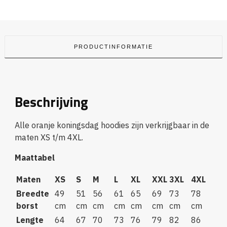
PRODUCTINFORMATIE
Beschrijving
Alle oranje koningsdag hoodies zijn verkrijgbaar in de
maten XS t/m 4XL.
Maattabel
Maten
XS
S
M
L
XL
XXL
3XL
4XL
Breedte
49
51
56
61
65
69
73
78
borst
cm
cm
cm
cm
cm
cm
cm
cm
Lengte
64
67
70
73
76
79
82
86