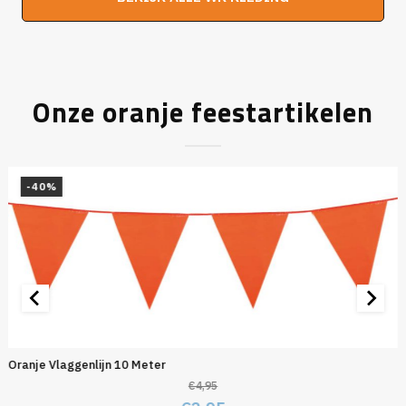
€19,95.
€16,95.
Onze oranje feestartikelen
-40%
Oranje Vlaggenlijn 10 Meter
€
4,95