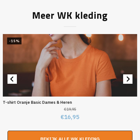
Meer WK kleding
-15%
T-shirt Oranje Basic Dames & Heren
€
19,95
Oorspronkelijke
Huidige
€
16,95
prijs
prijs
was:
is:
BEKIJK ALLE WK KLEDING