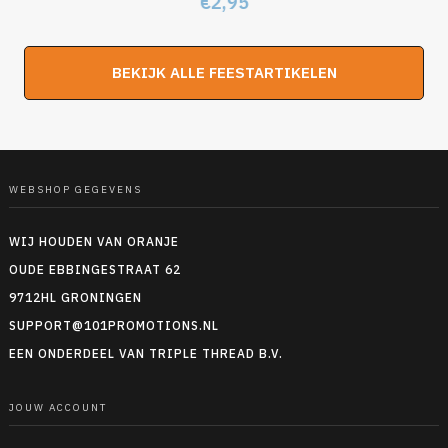
Oorspronkelijke
Huidige
€
2,95
prijs
prijs
was:
is:
BEKIJK ALLE FEESTARTIKELEN
€4,95.
€2,95.
WEBSHOP GEGEVENS
WIJ HOUDEN VAN ORANJE
OUDE EBBINGESTRAAT 62
9712HL GRONINGEN
SUPPORT@101PROMOTIONS.NL
EEN ONDERDEEL VAN TRIPLE THREAD B.V.
JOUW ACCOUNT