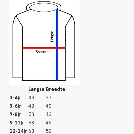
Lengte
Breedte
3-4jr
43
37
5-6jr
48
40
7-8jr
53
43
9-11jr
58
46
12-14jr
63
50