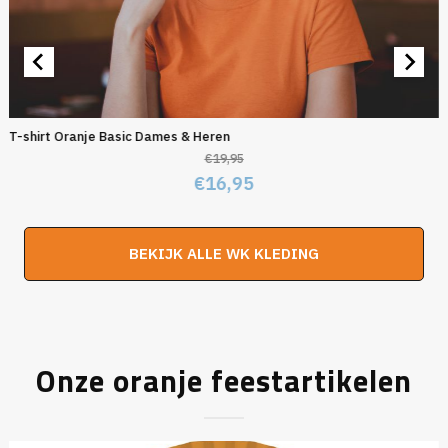
T-shirt Oranje Basic Dames & Heren
€
19,95
Oorspronkelijke
Huidige
€
16,95
prijs
prijs
was:
is:
BEKIJK ALLE WK KLEDING
€19,95.
€16,95.
Onze oranje feestartikelen