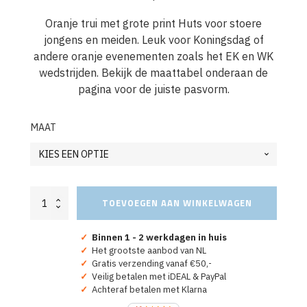
Oranje trui met grote print Huts voor stoere
jongens en meiden. Leuk voor Koningsdag of
andere oranje evenementen zoals het EK en WK
wedstrijden. Bekijk de maattabel onderaan de
pagina voor de juiste pasvorm.
MAAT
Oranje
TOEVOEGEN AAN WINKELWAGEN
Trui
Huts
Kind
✓
Binnen 1 - 2 werkdagen in huis
Koningsdag,
✓
Het grootste aanbod van NL
EK
✓
Gratis verzending vanaf €50,-
WK
✓
Veilig betalen met iDEAL & PayPal
aantal
✓
Achteraf betalen met Klarna