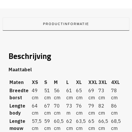
PRODUCTINFORMATIE
Beschrijving
Maattabel
Maten
XS
S
M
L
XL
XXL
3XL
4XL
Breedte
49
51
56
61
65
69
73
78
borst
cm
cm
cm
cm
cm
cm
cm
cm
Lengte
64
67
70
73
76
79
82
86
body
cm
cm
cm
m
cm
cm
cm
cm
Lengte
57,5
59
60,5
62
63,5
65
66,5
68,5
mouw
cm
cm
cm
cm
cm
cm
cm
cm