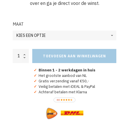
over en ga je direct voor de winst.
MAAT
Oranje
TOEVOEGEN AAN WINKELWAGEN
T-
shirt
"Mag
✓
Binnen 1 - 2 werkdagen in huis
Ik
✓
Het grootste aanbod van NL
Je
✓
Gratis verzending vanaf €50,-
Nummer??"
✓
Veilig betalen met iDEAL & PayPal
aantal
✓
Achteraf betalen met Klarna