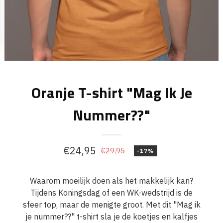
Oranje T-shirt "Mag Ik Je
Nummer??"
€
24,95
€
29,95
-17%
Oorspronkelijke
Huidige
prijs
prijs
Waarom moeilijk doen als het makkelijk kan?
was:
is:
Tijdens Koningsdag of een WK-wedstrijd is de
€29,95.
€24,95.
sfeer top, maar de menigte groot. Met dit "Mag ik
je nummer??" t-shirt sla je de koetjes en kalfjes