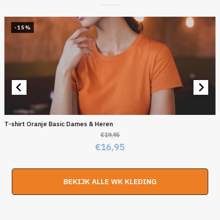
-15%
T-shirt Oranje Basic Dames & Heren
€
19,95
Oorspronkelijke
Huidige
€
16,95
prijs
prijs
was:
is:
BEKIJK ALLE WK KLEDING
€19,95.
€16,95.