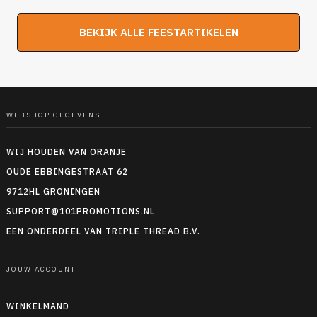
prijs
prijs
was:
is:
BEKIJK ALLE FEESTARTIKELEN
€4,95.
€2,95.
WEBSHOP GEGEVENS
WIJ HOUDEN VAN ORANJE
OUDE EBBINGESTRAAT 62
9712HL GRONINGEN
SUPPORT@101PROMOTIONS.NL
EEN ONDERDEEL VAN TRIPLE THREAD B.V.
JOUW ACCOUNT
WINKELMAND