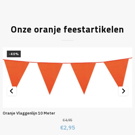
Onze oranje feestartikelen
-40%
Oranje Vlaggenlijn 10 Meter
€
4,95
Oorspronkelijke
Huidige
€
2,95