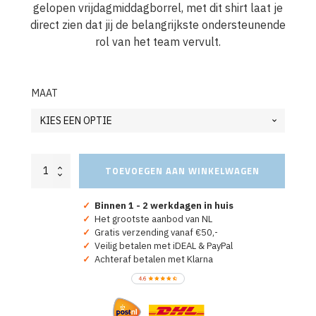
gelopen vrijdagmiddagborrel, met dit shirt laat je
direct zien dat jij de belangrijkste ondersteunende
rol van het team vervult.
MAAT
Oranje
TOEVOEGEN AAN WINKELWAGEN
T-
shirt
"Junior
✓
Binnen 1 - 2 werkdagen in huis
Assistent
✓
Het grootste aanbod van NL
Bierhaler"
✓
Gratis verzending vanaf €50,-
aantal
✓
Veilig betalen met iDEAL & PayPal
✓
Achteraf betalen met Klarna