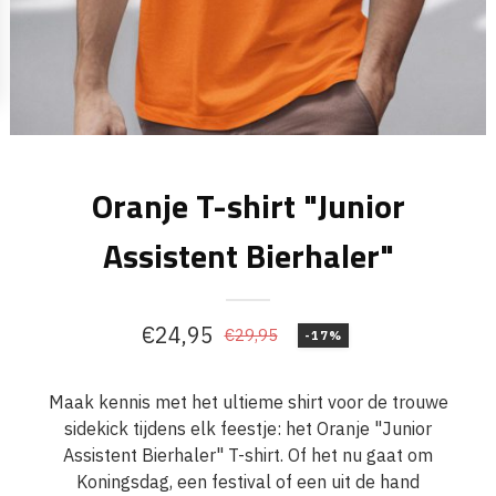
Oranje T-shirt "Junior
Assistent Bierhaler"
€
24,95
€
29,95
-17%
Oorspronkelijke
Huidige
prijs
prijs
Maak kennis met het ultieme shirt voor de trouwe
was:
is:
sidekick tijdens elk feestje: het Oranje "Junior
€29,95.
€24,95.
Assistent Bierhaler" T-shirt. Of het nu gaat om
Koningsdag, een festival of een uit de hand