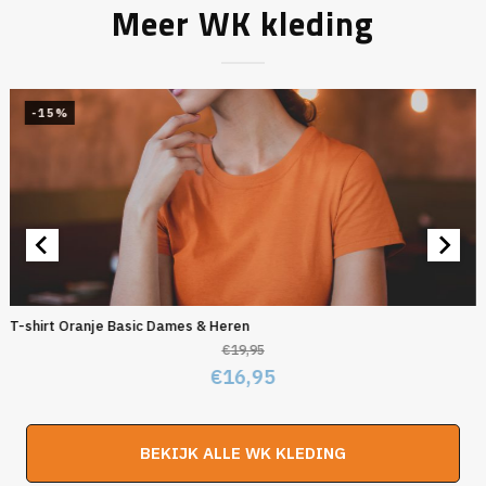
Meer WK kleding
-15%
T-shirt Oranje Basic Dames & Heren
€
19,95
Oorspronkelijke
Huidige
€
16,95
prijs
prijs
was:
is:
BEKIJK ALLE WK KLEDING
€19,95.
€16,95.