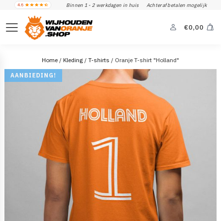
Binnen 1 - 2 werkdagen in huis
Achteraf betalen mogelijk
€
0,00
Home
/
Kleding
/
T-shirts
/ Oranje T-shirt "Holland"
AANBIEDING!