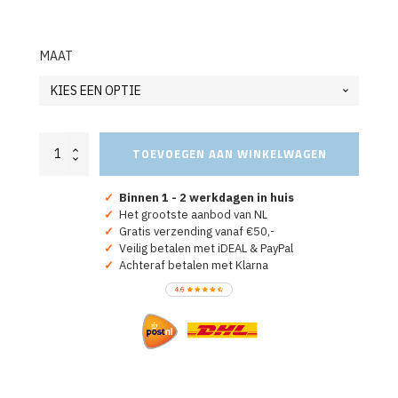
MAAT
Oranje
TOEVOEGEN AAN WINKELWAGEN
T-
shirt
"Holland"
✓
Binnen 1 - 2 werkdagen in huis
aantal
✓
Het grootste aanbod van NL
✓
Gratis verzending vanaf €50,-
✓
Veilig betalen met iDEAL & PayPal
✓
Achteraf betalen met Klarna