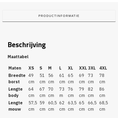
PRODUCTINFORMATIE
Beschrijving
Maattabel
Maten
XS
S
M
L
XL
XXL
3XL
4XL
Breedte
49
51
56
61
65
69
73
78
borst
cm
cm
cm
cm
cm
cm
cm
cm
Lengte
64
67
70
73
76
79
82
86
body
cm
cm
cm
m
cm
cm
cm
cm
Lengte
57,5
59
60,5
62
63,5
65
66,5
68,5
mouw
cm
cm
cm
cm
cm
cm
cm
cm