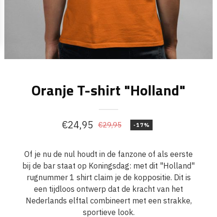
Oranje T-shirt "Holland"
€
24,95
€
29,95
-17%
Oorspronkelijke
Huidige
prijs
prijs
Of je nu de nul houdt in de fanzone of als eerste
was:
is:
bij de bar staat op Koningsdag: met dit "Holland"
€29,95.
€24,95.
rugnummer 1 shirt claim je de koppositie. Dit is
een tijdloos ontwerp dat de kracht van het
Nederlands elftal combineert met een strakke,
sportieve look.