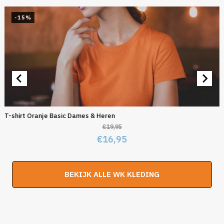
-15%
T-shirt Oranje Basic Dames & Heren
€
19,95
Oorspronkelijke
Huidige
€
16,95
prijs
prijs
was:
is:
BEKIJK ALLE WK KLEDING
€19,95.
€16,95.