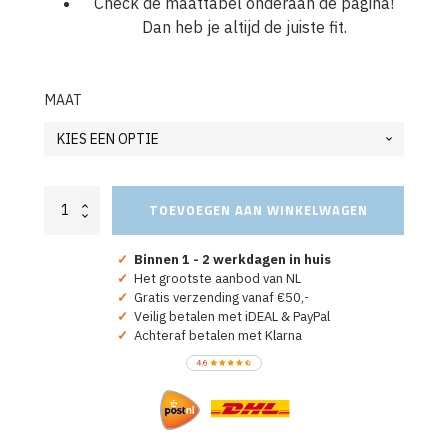
Check de maattabel onderaan de pagina!
Dan heb je altijd de juiste fit.
MAAT
Oranje
TOEVOEGEN AAN WINKELWAGEN
Koningsdag
T-
Shirt
✓
Binnen 1 - 2 werkdagen in huis
Koningsdag
✓
Het grootste aanbod van NL
Crew
✓
Gratis verzending vanaf €50,-
aantal
✓
Veilig betalen met iDEAL & PayPal
✓
Achteraf betalen met Klarna