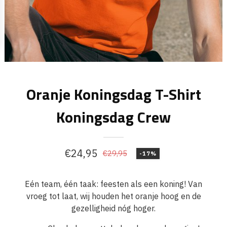
Oranje Koningsdag T-Shirt
Koningsdag Crew
€
24,95
€
29,95
-17%
Oorspronkelijke
Huidige
prijs
prijs
Eén team, één taak: feesten als een koning! Van
was:
is:
vroeg tot laat, wij houden het oranje hoog en de
€29,95.
€24,95.
gezelligheid nóg hoger.