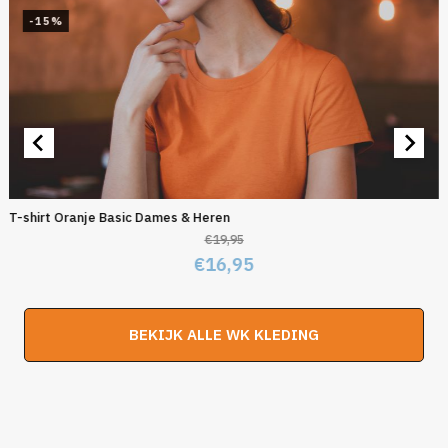
-15%
T-shirt Oranje Basic Dames & Heren
€
19,95
Oorspronkelijke
Huidige
€
16,95
prijs
prijs
was:
is:
BEKIJK ALLE WK KLEDING
€19,95.
€16,95.