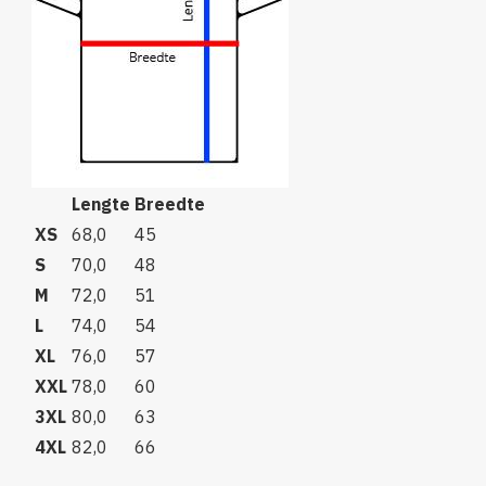
Lengte
Breedte
XS
68,0
45
S
70,0
48
M
72,0
51
L
74,0
54
XL
76,0
57
XXL
78,0
60
3XL
80,0
63
4XL
82,0
66