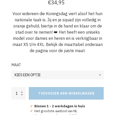
€
34,95
Voor iedereen die Koningsdag viert alsof het hun
nationale taak is. Jij en je squad zijn volledig in
oranje gehuld, biertje in de hand en klaar om de
stad over te nemen! 👑 Het heeft een uniseks
model voor dames en heren en is verkrijgbaar in
maat XS t/m 4XL. Bekijk de maattabel onderaan
de pagina voor de juiste maat.
MAAT
Oranje
TOEVOEGEN AAN WINKELWAGEN
Koningsdag
Sweater
Nassau
✓
Binnen 1 - 2 werkdagen in huis
Gang
✓
Het grootste aanbod van NL
aantal