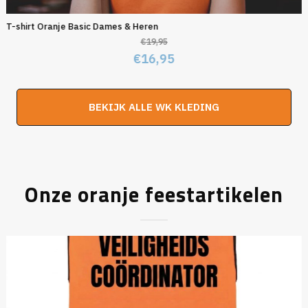
T-shirt Oranje Basic Dames & Heren
€
19,95
Oorspronkelijke
Huidige
€
16,95
prijs
prijs
was:
is:
BEKIJK ALLE WK KLEDING
€19,95.
€16,95.
Onze oranje feestartikelen