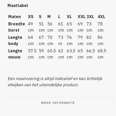
Maattabel
Maten
XS
S
M
L
XL
XXL
3XL
4XL
Breedte
49
51
56
61
65
69
73
78
borst
cm
cm
cm
cm
cm
cm
cm
cm
Lengte
64
67
70
73
76
79
82
86
body
cm
cm
cm
m
cm
cm
cm
cm
Lengte
57,5
59
60,5
62
63,5
65
66,5
68,5
mouw
cm
cm
cm
cm
cm
cm
cm
cm
Een maatvoering is altijd indicatief en kan lichtelijk
afwijken van het uiteindelijke product.
MEER INFORMATIE