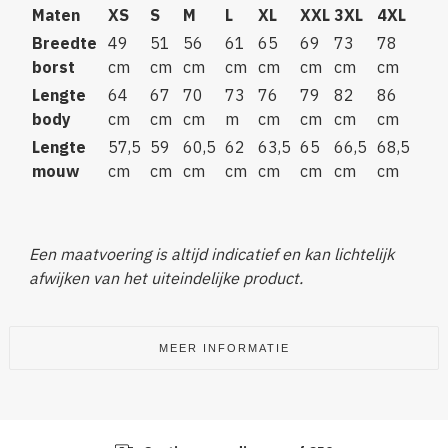
Maten
XS
S
M
L
XL
XXL
3XL
4XL
Breedte
49
51
56
61
65
69
73
78
borst
cm
cm
cm
cm
cm
cm
cm
cm
Lengte
64
67
70
73
76
79
82
86
body
cm
cm
cm
m
cm
cm
cm
cm
Lengte
57,5
59
60,5
62
63,5
65
66,5
68,5
mouw
cm
cm
cm
cm
cm
cm
cm
cm
Een maatvoering is altijd indicatief en kan lichtelijk
afwijken van het uiteindelijke product.
MEER INFORMATIE