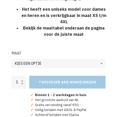
Het heeft een uniseks model voor dames
en heren en is verkrijgbaar in maat XS t/m
4XL
Bekijk de maattabel onderaan de pagina
voor de juiste maat
MAAT
Oranje
TOEVOEGEN AAN WINKELWAGEN
Koningsdag
Hoodie
Willem
✓
Binnen 1 - 2 werkdagen in huis
X
✓
Het grootste aanbod van NL
5
✓
Gratis verzending vanaf €50,-
aantal
✓
Veilig betalen met iDEAL & PayPal
✓
Achteraf betalen met Klarna