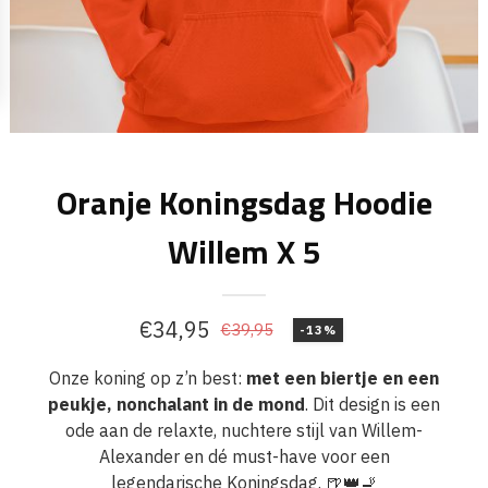
Oranje Koningsdag Hoodie
Willem X 5
€
34,95
€
39,95
-13%
Oorspronkelijke
Huidige
prijs
prijs
Onze koning op z’n best:
met een biertje en een
peukje, nonchalant in de mond
. Dit design is een
was:
is:
ode aan de relaxte, nuchtere stijl van Willem-
€39,95.
€34,95.
Alexander en dé must-have voor een
legendarische Koningsdag. 🍺👑🚬