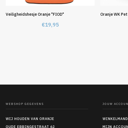
Veiligheidshesje Oranje "FIOD"
Oranje WK Pet
€
19,95
WEBSHOP GEGEVENS
JOUW ACCOU
WIJ HOUDEN VAN ORANJE
WINKELMAND
OUDE EBBINGESTRAAT 62
MIJN ACCOU