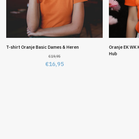
T-shirt Oranje Basic Dames & Heren
Oranje EK WK 
Hub
€
19,95
Oorspronkelijke
Huidige
€
16,95
prijs
prijs
was:
is:
€19,95.
€16,95.