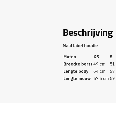
Beschrijving
Maattabel hoodie
Maten
XS
S
Breedte borst
49 cm
51
Lengte body
64 cm
67
Lengte mouw
57,5 cm
59