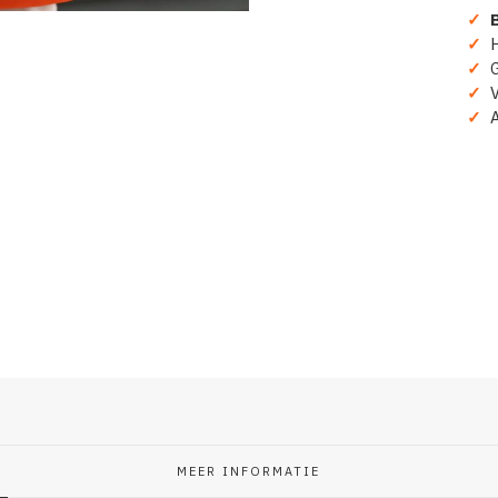
✓
B
Calm
And
✓
H
Zuip
✓
Gr
Als
✓
Ve
Willem
✓
A
Back
aantal
MEER INFORMATIE