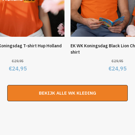
Koningsdag T-shirt Hup Holland
EK WK Koningsdag Black Lion Ch
shirt
€
29,95
€
29,95
Oorspronkelijke
Huidige
Oorspronk
Hu
€
24,95
€
24,95
prijs
prijs
prijs
pri
was:
is:
was:
is:
BEKIJK ALLE WK KLEDING
€29,95.
€24,95.
€29,95.
€2