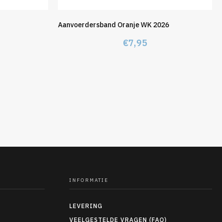
Aanvoerdersband Oranje WK 2026
€
7,95
kelijke
dige
s
95.
INFORMATIE
LEVERING
VEELGESTELDE VRAGEN (FAQ)