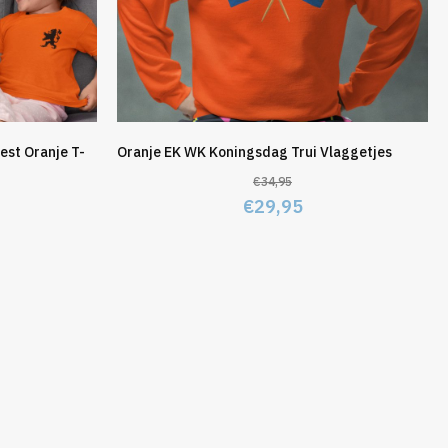
est Oranje T-
Oranje EK WK Koningsdag Trui Vlaggetjes
€
34,95
Oorspronkelijke
Huidige
€
29,95
elijke
idige
prijs
prijs
js
was:
is:
€34,95.
€29,95.
4,95.