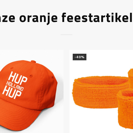
ze oranje feestartike
-40%