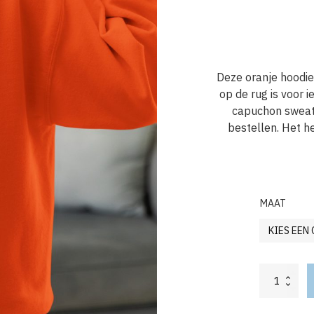
Deze oranje hoodi
op de rug is voor 
capuchon sweater
bestellen. Het h
MAAT
Oranje
Koningsdag
Hoodie
Keep