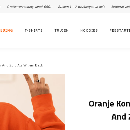
Gratis verzending vanaf €50,-
Binnen 1 - 2 werkdagen in huis
Achteraf bet
LEDING
T-SHIRTS
TRUIEN
HOODIES
FEESTART
 And Zuip Als Willem Back
Oranje Ko
And 