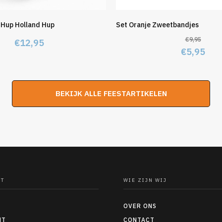
 Hup Holland Hup
Set Oranje Zweetbandjes
€
9,95
€
12,95
Oorspron
Hui
€
5,95
prijs
prij
was:
is:
BEKIJK ALLE FEESTARTIKELEN
€9,95.
€5,
NT
WIE ZIJN WIJ
OVER ONS
NT
CONTACT