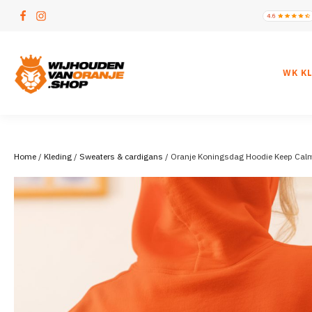
WK K
Home
/
Kleding
/
Sweaters & cardigans
/ Oranje Koningsdag Hoodie Keep Calm