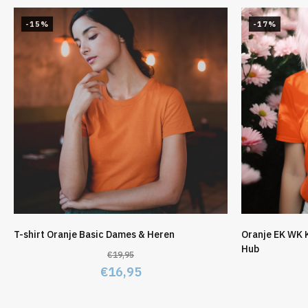
-15%
-17%
T-shirt Oranje Basic Dames & Heren
Oranje EK WK 
Hub
€
19,95
Oorspronkelijke
Huidige
€
16,95
prijs
prijs