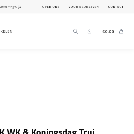
alen mogelijk
OVER ONS
VOOR BEDRIJVEN
CONTACT
IKELEN
€
0,00
EK WK & Koningsdag Trui