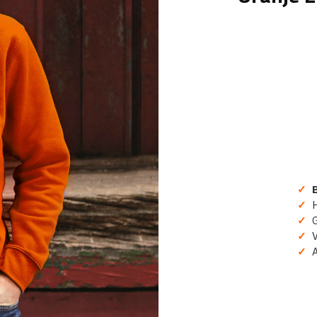
✓
B
✓
H
✓
Gr
✓
Ve
✓
A