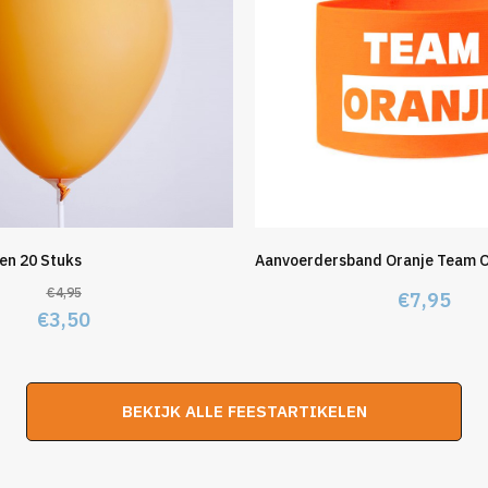
en 20 Stuks
Aanvoerdersband Oranje Team O
€
4,95
€
7,95
Oorspronkelijke
Huidige
€
3,50
prijs
prijs
was:
is:
€4,95.
€3,50.
BEKIJK ALLE FEESTARTIKELEN