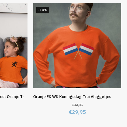
-14%
est Oranje T-
Oranje EK WK Koningsdag Trui Vlaggetjes
€
34,95
Oorspronkelijke
Huidige
€
29,95
elijke
idige
prijs
prijs
js