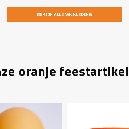
was:
is:
was:
is:
BEKIJK ALLE WK KLEDING
€29,95.
€24,95.
€29,95.
€2
ze oranje feestartike