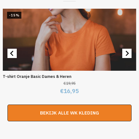
-15%
T-shirt Oranje Basic Dames & Heren
€
19,95
Oorspronkelijke
Huidige
€
16,95
prijs
prijs
was:
is:
BEKIJK ALLE WK KLEDING
€19,95.
€16,95.