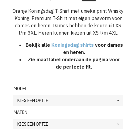
Oorspronkelijke
Huidige
prijs
prijs
Oranje Koningsdag T-Shirt met unieke print Whisky
Koning. Premium T-Shirt met eigen pasvorm voor
was:
is:
dames en heren. Dames hebben de keuze uit XS
€29,95.
€24,95.
t/m 3XL. Heren kunnen kiezen uit XS t/m 4XL
Bekijk alle
Koningsdag shirts
voor dames
en heren.
Zie maattabel onderaan de pagina voor
de perfecte fit.
MODEL
MATEN