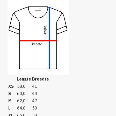
Lengte
Breedte
XS
58,0
41
S
60,0
44
M
62,0
47
L
64,0
50
XL
66,0
53