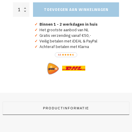
Koningsdag
TOEVOEGEN AAN WINKELWAGEN
T-
shirt
Whisky
✓
Binnen 1 - 2 werkdagen in huis
Koning
✓
Het grootste aanbod van NL
aantal
✓
Gratis verzending vanaf €50,-
✓
Veilig betalen met iDEAL & PayPal
✓
Achteraf betalen met Klarna
PRODUCTINFORMATIE