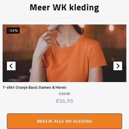
Meer WK kleding
-15%
T-shirt Oranje Basic Dames & Heren
€
19,95
Oorspronkelijke
Huidige
€
16,95
prijs
prijs
was:
is:
BEKIJK ALLE WK KLEDING
€19,95.
€16,95.