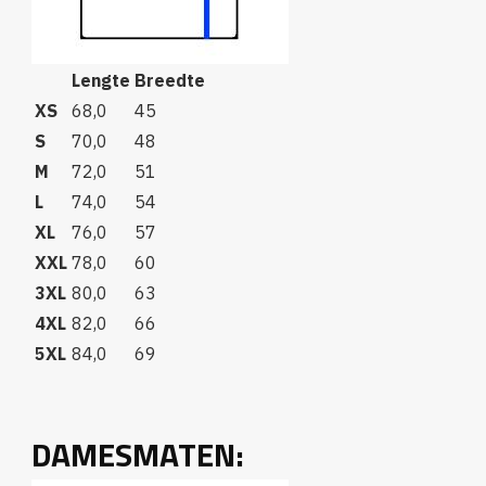
Lengte
Breedte
XS
68,0
45
S
70,0
48
M
72,0
51
L
74,0
54
XL
76,0
57
XXL
78,0
60
3XL
80,0
63
4XL
82,0
66
5XL
84,0
69
DAMESMATEN: