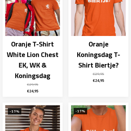
Oranje T-Shirt
Oranje
White Lion Chest
Koningsdag T-
EK, WK &
Shirt Biertje?
Koningsdag
€
29,95
Oorspronkelijke
Huidige
€
24,95
€
29,95
prijs
prijs
Oorspronkelijke
Huidige
€
24,95
was:
is:
prijs
prijs
€29,95.
€24,95.
was:
is:
€29,95.
€24,95.
-17%
-17%