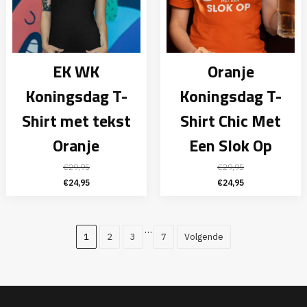
EK WK
Oranje
Koningsdag T-
Koningsdag T-
Shirt met tekst
Shirt Chic Met
Oranje
Een Slok Op
€
29,95
€
29,95
Oorspronkelijke
Huidige
Oorspronkelijke
Huidige
€
24,95
€
24,95
prijs
prijs
prijs
prijs
was:
is:
was:
is:
€29,95.
€24,95.
€29,95.
€24,95.
…
1
2
3
7
Volgende