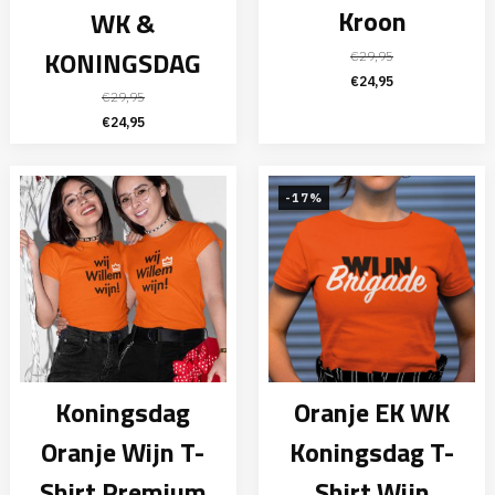
Kroon
WK &
KONINGSDAG
€
29,95
Oorspronkelijke
Huidige
€
24,95
€
29,95
prijs
prijs
Oorspronkelijke
Huidige
€
24,95
was:
is:
prijs
prijs
€29,95.
€24,95.
was:
is:
€29,95.
€24,95.
-17%
Koningsdag
Oranje EK WK
Oranje Wijn T-
Koningsdag T-
Shirt Premium
Shirt Wijn