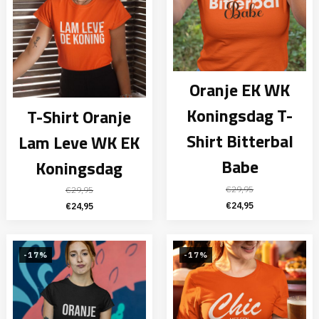
Oranje EK WK
Koningsdag T-
T-Shirt Oranje
Shirt Bitterbal
Lam Leve WK EK
Babe
Koningsdag
€
29,95
€
29,95
Oorspronkelijke
Huidige
Oorspronkelijke
Huidige
€
24,95
€
24,95
prijs
prijs
prijs
prijs
was:
is:
was:
is:
€29,95.
€24,95.
€29,95.
€24,95.
-17%
-17%