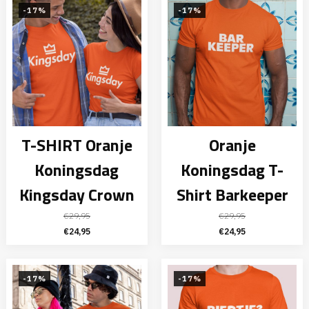
€29,95.
€24,95.
-17%
-17%
T-SHIRT Oranje
Oranje
Koningsdag
Koningsdag T-
Kingsday Crown
Shirt Barkeeper
€
29,95
€
29,95
Oorspronkelijke
Huidige
Oorspronkelijke
Huidige
€
24,95
€
24,95
prijs
prijs
prijs
prijs
was:
is:
was:
is:
€29,95.
€24,95.
€29,95.
€24,95.
-17%
-17%