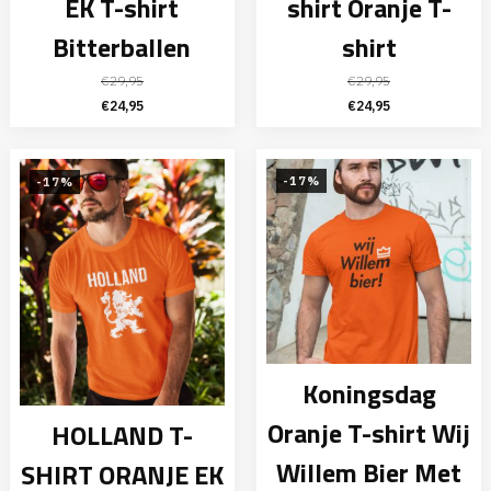
EK T-shirt
shirt Oranje T-
Bitterballen
shirt
€
29,95
€
29,95
Oorspronkelijke
Huidige
Oorspronkelijke
Huidige
€
24,95
€
24,95
prijs
prijs
prijs
prijs
was:
is:
was:
is:
€29,95.
€24,95.
€29,95.
€24,95.
-17%
-17%
Koningsdag
Oranje T-shirt Wij
HOLLAND T-
Willem Bier Met
SHIRT ORANJE EK