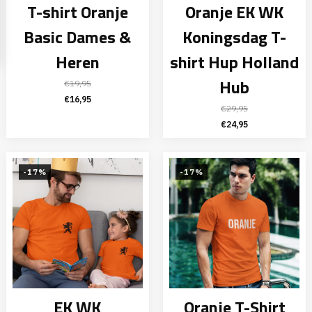
T-shirt Oranje
Oranje EK WK
Basic Dames &
Koningsdag T-
Heren
shirt Hup Holland
Hub
€
19,95
Oorspronkelijke
Huidige
€
16,95
€
29,95
prijs
prijs
Oorspronkelijke
Huidige
€
24,95
was:
is:
prijs
prijs
€19,95.
€16,95.
was:
is:
€29,95.
€24,95.
-17%
-17%
EK WK
Oranje T-Shirt