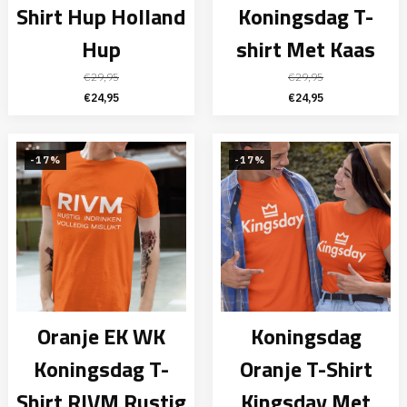
Shirt Hup Holland
Koningsdag T-
Hup
shirt Met Kaas
€
29,95
€
29,95
Oorspronkelijke
Huidige
Oorspronkelijke
Huidige
€
24,95
€
24,95
prijs
prijs
prijs
prijs
was:
is:
was:
is:
€29,95.
€24,95.
€29,95.
€24,95.
-17%
-17%
Oranje EK WK
Koningsdag
Koningsdag T-
Oranje T-Shirt
Shirt RIVM Rustig
Kingsday Met