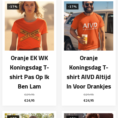
was:
is:
€29,95.
€24,95.
-17%
-17%
Oranje EK WK
Oranje
Koningsdag T-
Koningsdag T-
shirt Pas Op Ik
shirt AIVD Altijd
Ben Lam
In Voor Drankjes
€
29,95
€
29,95
Oorspronkelijke
Huidige
Oorspronkelijke
Huidige
€
24,95
€
24,95
prijs
prijs
prijs
prijs
was:
is:
was:
is: