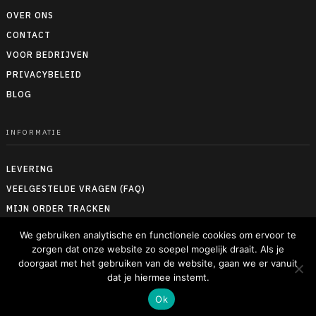
OVER ONS
CONTACT
VOOR BEDRIJVEN
PRIVACYBELEID
BLOG
INFORMATIE
LEVERING
VEELGESTELDE VRAGEN (FAQ)
MIJN ORDER TRACKEN
RETOUREN & TERUGBETALEN
We gebruiken analytische en functionele cookies om ervoor te
ALGEMENE VOORWAARDEN
zorgen dat onze website zo soepel mogelijk draait. Als je
doorgaat met het gebruiken van de website, gaan we er vanuit
MAATTABELLEN
dat je hiermee instemt.
Ok
© Alle rechten voorbehouden - Wijhoudenvanoranje.shop