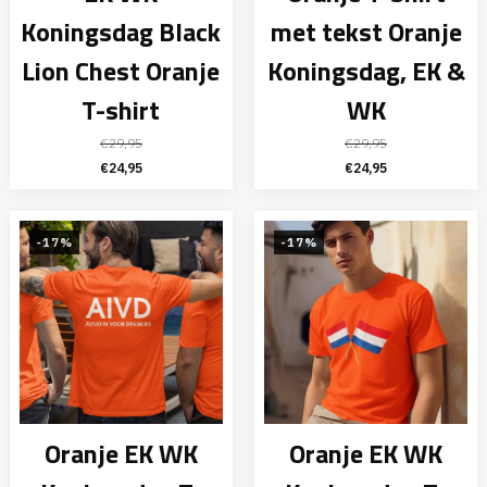
Koningsdag Black
met tekst Oranje
Lion Chest Oranje
Koningsdag, EK &
T-shirt
WK
€
29,95
€
29,95
Oorspronkelijke
Huidige
Oorspronkelijke
Huidige
€
24,95
€
24,95
prijs
prijs
prijs
prijs
was:
is:
was:
is:
€29,95.
€24,95.
€29,95.
€24,95.
-17%
-17%
Oranje EK WK
Oranje EK WK