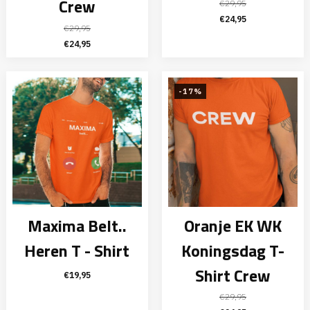
Crew
€
29,95
Oorspronkelijke
Huidige
€
24,95
€
29,95
prijs
prijs
Oorspronkelijke
Huidige
€
24,95
was:
is:
prijs
prijs
€29,95.
€24,95.
was:
is:
€29,95.
€24,95.
-17%
Maxima Belt..
Oranje EK WK
Heren T - Shirt
Koningsdag T-
Shirt Crew
€
19,95
€
29,95