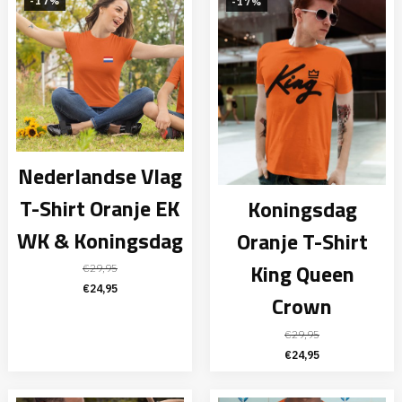
€29,95.
€24,95.
€29,95.
€24,95.
-17%
-17%
Nederlandse Vlag
T-Shirt Oranje EK
Koningsdag
WK & Koningsdag
Oranje T-Shirt
King Queen
€
29,95
Oorspronkelijke
Huidige
€
24,95
Crown
prijs
prijs
was:
is:
€
29,95
€29,95.
€24,95.
Oorspronkelijke
Huidige
€
24,95
prijs
prijs
was:
is: