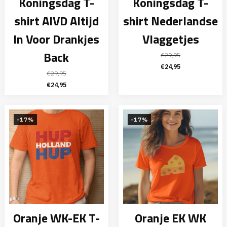
Koningsdag T-
Koningsdag T-
shirt AIVD Altijd
shirt Nederlandse
In Voor Drankjes
Vlaggetjes
Back
€
29,95
Oorspronkelijke
Huidige
€
24,95
€
29,95
prijs
prijs
Oorspronkelijke
Huidige
€
24,95
was:
is:
prijs
prijs
€29,95.
€24,95.
was:
is:
€29,95.
€24,95.
-17%
-17%
Oranje WK-EK T-
Oranje EK WK