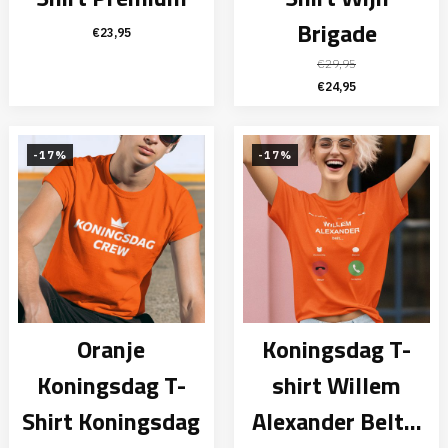
Brigade
€
23,95
€
29,95
Oorspronkelijke
Huidige
€
24,95
prijs
prijs
was:
is:
€29,95.
€24,95.
-17%
-17%
Oranje
Koningsdag T-
Koningsdag T-
shirt Willem
Shirt Koningsdag
Alexander Belt...