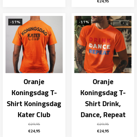
Oorspronkelijke
Huidige
€
24,95
prijs
prijs
was:
is:
€29,95.
€24,95.
-17%
-17%
Oranje
Oranje
Koningsdag T-
Koningsdag T-
Shirt Koningsdag
Shirt Drink,
Kater Club
Dance, Repeat
€
29,95
€
29,95
Oorspronkelijke
Huidige
Oorspronkelijke
Huidige
€
24,95
€
24,95