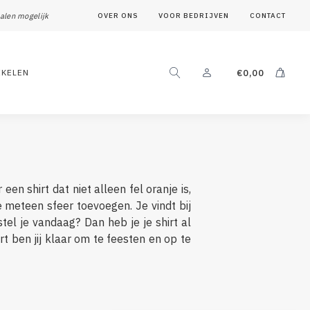
alen mogelijk
OVER ONS
VOOR BEDRIJVEN
CONTACT
IKELEN
€
0,00
en shirt dat niet alleen fel oranje is,
 meteen sfeer toevoegen. Je vindt bij
el je vandaag? Dan heb je je shirt al
rt ben jij klaar om te feesten en op te