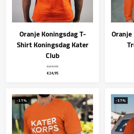
Oranje Koningsdag T-
Oranje
Shirt Koningsdag Kater
Tr
Club
€
29,95
Oorspronkelijke
Huidige
€
24,95
prijs
prijs
was:
is:
€29,95.
€24,95.
-17%
-17%