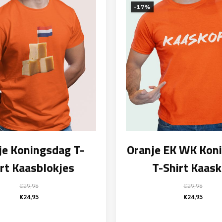
-17%
je Koningsdag T-
Oranje EK WK Kon
rt Kaasblokjes
T-Shirt Kaas
€
29,95
€
29,95
Oorspronkelijke
Huidige
Oorspronk
Huid
€
24,95
€
24,95
prijs
prijs
prijs
prijs
was:
is:
was:
is: