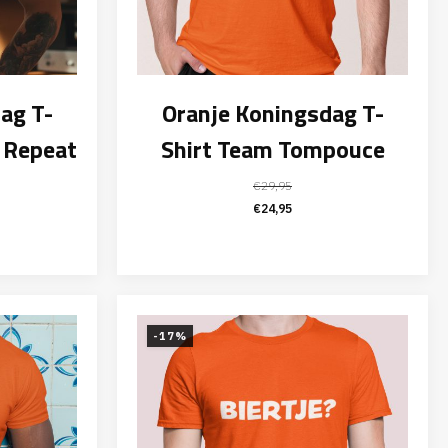
ag T-
Oranje Koningsdag T-
, Repeat
Shirt Team Tompouce
€
29,95
elijke
ige
Oorspronkelijke
Huidige
€
24,95
prijs
prijs
was:
is:
95.
€29,95.
€24,95.
-17%