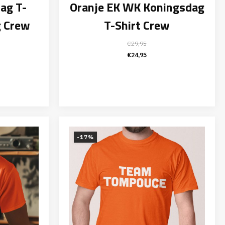
ag T-
Oranje EK WK Koningsdag
g Crew
T-Shirt Crew
€
29,95
elijke
ige
Oorspronkelijke
Huidige
€
24,95
prijs
prijs
was:
is:
95.
€29,95.
€24,95.
-17%