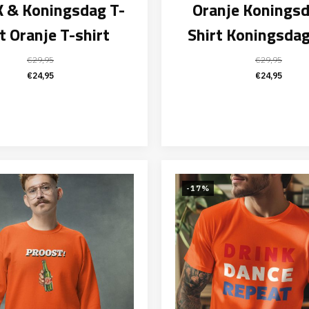
 & Koningsdag T-
Oranje Koningsd
t Oranje T-shirt
Shirt Koningsda
€
29,95
€
29,95
Oorspronkelijke
Huidige
Oorspronk
Huid
€
24,95
€
24,95
prijs
prijs
prijs
prijs
was:
is:
was:
is:
€29,95.
€24,95.
€29,95.
€24,
-17%