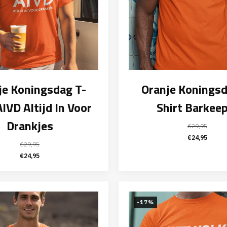
je Koningsdag T-
Oranje Koningsd
AIVD Altijd In Voor
Shirt Barkee
Drankjes
€
29,95
Oorspronk
Huid
€
24,95
€
29,95
prijs
prijs
Oorspronkelijke
Huidige
€
24,95
was:
is:
prijs
prijs
€29,95.
€24,
was:
is:
€29,95.
€24,95.
-17%