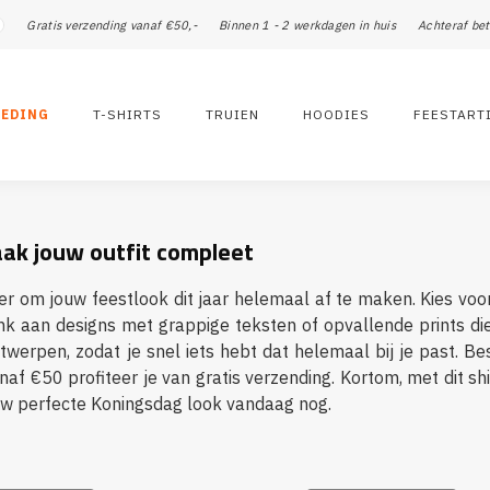
Gratis verzending vanaf €50,-
Binnen 1 - 2 werkdagen in huis
Achteraf bet
LEDING
T-SHIRTS
TRUIEN
HOODIES
FEESTART
ak jouw outfit compleet
r om jouw feestlook dit jaar helemaal af te maken. Kies voor e
nk aan designs met grappige teksten of opvallende prints die
erpen, zodat je snel iets hebt dat helemaal bij je past. Best
af €50 profiteer je van gratis verzending. Kortom, met dit shi
ouw perfecte Koningsdag look vandaag nog.