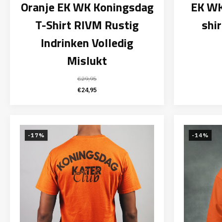
Oranje EK WK Koningsdag
EK WK
T-Shirt RIVM Rustig
shir
Indrinken Volledig
Mislukt
€
29,95
Oorspronkelijke
Huidige
€
24,95
prijs
prijs
was:
is:
€29,95.
€24,95.
-17%
-14%