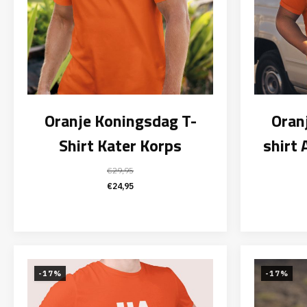
Oranje Koningsdag T-
Oran
Shirt Kater Korps
shirt 
€
29,95
Oorspronkelijke
Huidige
€
24,95
prijs
prijs
was:
is:
€29,95.
€24,95.
-17%
-17%