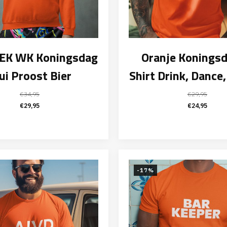
 EK WK Koningsdag
Oranje Koningsd
ui Proost Bier
Shirt Drink, Dance
€
34,95
€
29,95
Oorspronkelijke
Huidige
Oorspronk
Huid
€
29,95
€
24,95
prijs
prijs
prijs
prijs
was:
is:
was:
is:
€34,95.
€29,95.
€29,95.
€24,
-17%