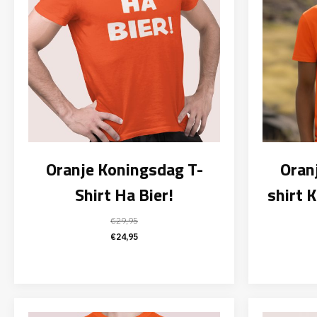
Oranje Koningsdag T-
Oran
Shirt Ha Bier!
shirt 
€
29,95
Oorspronkelijke
Huidige
€
24,95
prijs
prijs
was:
is:
€29,95.
€24,95.