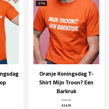
-17%
ingsdag
Oranje Koningsdag T-
kop
Shirt Mijn Troon? Een
Barkruk
elijke
ige
€
29,95
Oorspronkelijke
Huidige
€
24,95