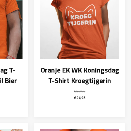
ag T-
Oranje EK WK Koningsdag
l Bier
T-Shirt Kroegtijgerin
€
29,95
elijke
ige
Oorspronkelijke
Huidige
€
24,95
prijs
prijs
was:
is:
95.
€29,95.
€24,95.