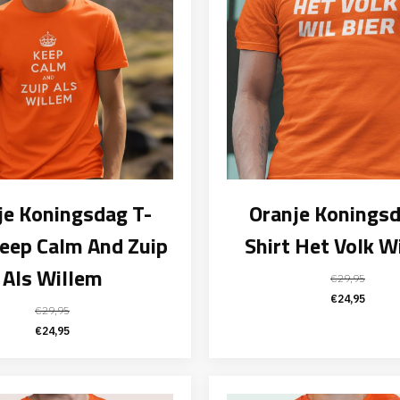
je Koningsdag T-
Oranje Koningsd
Keep Calm And Zuip
Shirt Het Volk Wi
Als Willem
€
29,95
Oorspronk
Huid
€
24,95
€
29,95
prijs
prijs
Oorspronkelijke
Huidige
€
24,95
was:
is:
prijs
prijs
€29,95.
€24,
was:
is:
€29,95.
€24,95.