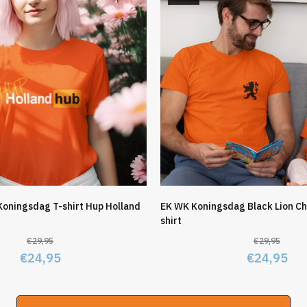
Koningsdag T-shirt Hup Holland
EK WK Koningsdag Black Lion Ch
shirt
€
29,95
€
29,95
Oorspronkelijke
Huidige
Oorspronk
Hu
€
24,95
€
24,95
prijs
prijs
prijs
pri
was:
is:
was:
is: