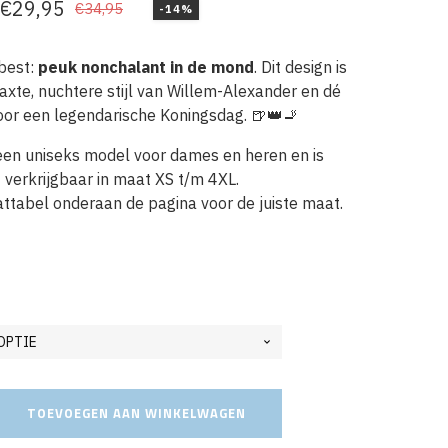
€
29,95
€
34,95
-14%
Oorspronkelijke
Huidige
prijs
prijs
 best:
peuk nonchalant in de mond
. Dit design is
was:
is:
axte, nuchtere stijl van Willem-Alexander en dé
€34,95.
€29,95.
or een legendarische Koningsdag. 🍺👑🚬
een uniseks model voor dames en heren en is
verkrijgbaar in maat XS t/m 4XL.
ttabel onderaan de pagina voor de juiste maat.
TOEVOEGEN AAN WINKELWAGEN