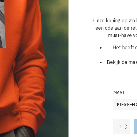
Onze koning op z’n
een ode aan de rel
must-have vo
Het heeft 
Bekijk de maa
MAAT
Oranje
Koningsdag
Trui