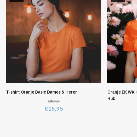
T-shirt Oranje Basic Dames & Heren
Oranje EK WK 
Hub
€
19,95
Oorspronkelijke
Huidige
€
16,95
prijs
prijs
was:
is:
€19,95.
€16,95.