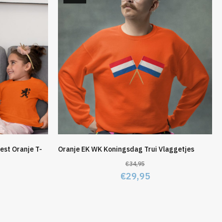
est Oranje T-
Oranje EK WK Koningsdag Trui Vlaggetjes
€
34,95
Oorspronkelijke
Huidige
€
29,95
elijke
idige
prijs
prijs
js
was:
is:
€34,95.
€29,95.