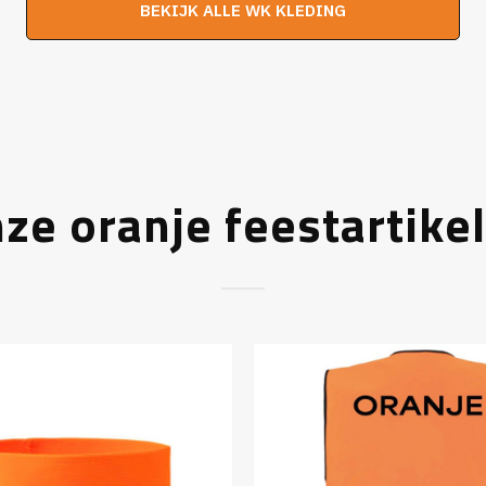
BEKIJK ALLE WK KLEDING
€29,95.
€24,95.
€29,95.
€2
ze oranje feestartike