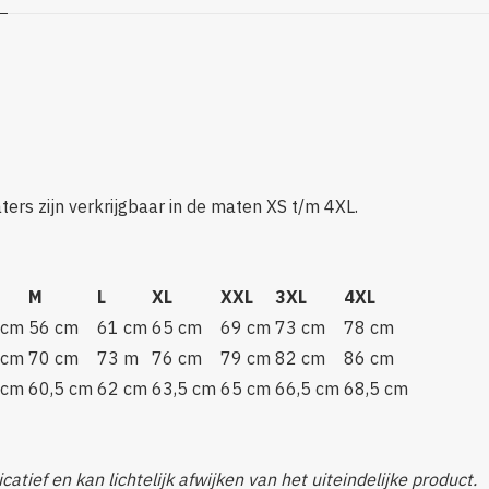
ers zijn verkrijgbaar in de maten XS t/m 4XL.
M
L
XL
XXL
3XL
4XL
 cm
56 cm
61 cm
65 cm
69 cm
73 cm
78 cm
 cm
70 cm
73 m
76 cm
79 cm
82 cm
86 cm
 cm
60,5 cm
62 cm
63,5 cm
65 cm
66,5 cm
68,5 cm
catief en kan lichtelijk afwijken van het uiteindelijke product.