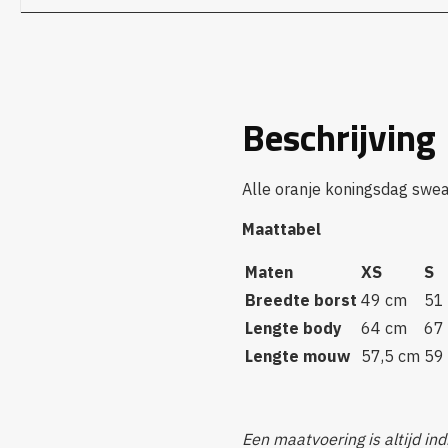
Beschrijving
Alle oranje koningsdag sweat
Maattabel
Maten
XS
S
Breedte borst
49 cm
51
Lengte body
64 cm
67
Lengte mouw
57,5 cm
59
Een maatvoering is altijd indi