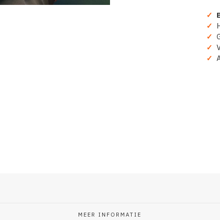
Prins
✓
B
Pils
aantal
✓
H
✓
Gr
✓
Ve
✓
A
MEER INFORMATIE