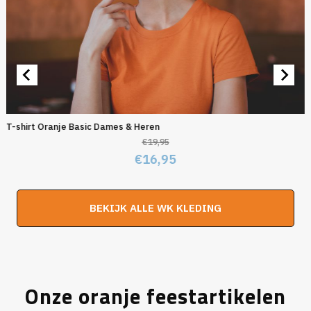
T-shirt Oranje Basic Dames & Heren
€
19,95
Oorspronkelijke
Huidige
€
16,95
prijs
prijs
was:
is:
BEKIJK ALLE WK KLEDING
€19,95.
€16,95.
Onze oranje feestartikelen