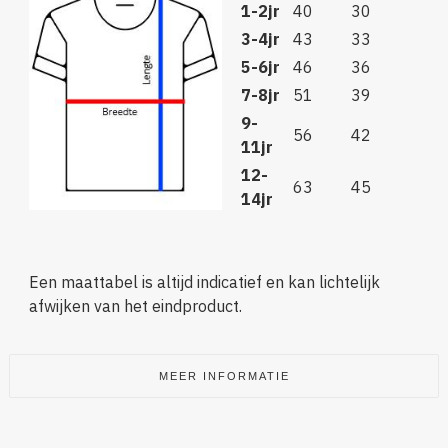
1-2jr
40
30
3-4jr
43
33
5-6jr
46
36
7-8jr
51
39
9-
56
42
11jr
12-
63
45
14jr
Een maattabel is altijd indicatief en kan lichtelijk
afwijken van het eindproduct.
MEER INFORMATIE