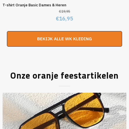
T-shirt Oranje Basic Dames & Heren
€
19,95
Oorspronkelijke
Huidige
€
16,95
prijs
prijs
was:
is:
BEKIJK ALLE WK KLEDING
€19,95.
€16,95.
Onze oranje feestartikelen