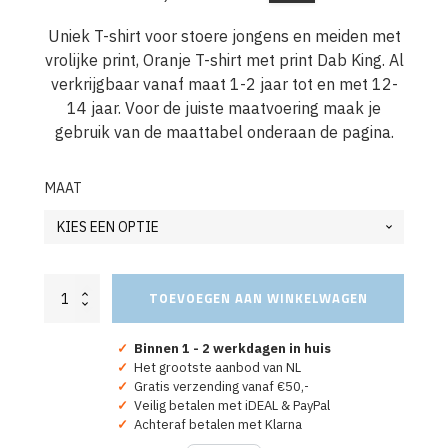
Oorspronkelijke
Huidige
prijs
prijs
Uniek T-shirt voor stoere jongens en meiden met
vrolijke print, Oranje T-shirt met print Dab King. Al
was:
is:
verkrijgbaar vanaf maat 1-2 jaar tot en met 12-
€29,95.
€24,95.
14 jaar. Voor de juiste maatvoering maak je
gebruik van de maattabel onderaan de pagina.
MAAT
Oranje
TOEVOEGEN AAN WINKELWAGEN
Dab
King
T-
✓
Binnen 1 - 2 werkdagen in huis
Shirt
✓
Het grootste aanbod van NL
Kind
✓
Gratis verzending vanaf €50,-
Koningsdag
✓
Veilig betalen met iDEAL & PayPal
aantal
✓
Achteraf betalen met Klarna