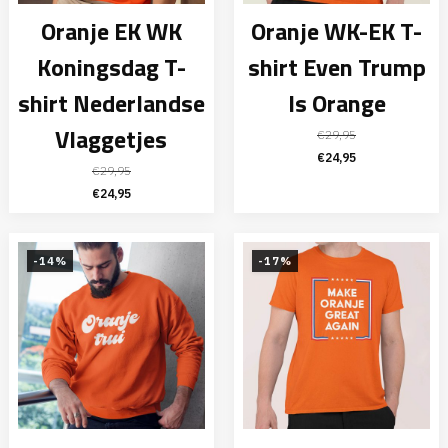
Oranje EK WK
Oranje WK-EK T-
Koningsdag T-
shirt Even Trump
shirt Nederlandse
Is Orange
Vlaggetjes
€
29,95
Oorspronkelijke
Huidige
€
24,95
€
29,95
prijs
prijs
Oorspronkelijke
Huidige
€
24,95
was:
is:
prijs
prijs
€29,95.
€24,95.
was:
is:
€29,95.
€24,95.
-14%
-17%