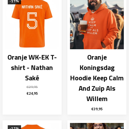
€29,95.
€24,95.
-17%
Oranje WK-EK T-
Oranje
shirt - Nathan
Koningsdag
Saké
Hoodie Keep Calm
And Zuip Als
€
29,95
Oorspronkelijke
Huidige
€
24,95
Willem
prijs
prijs
was:
is:
€
39,95
€29,95.
€24,95.
-17%