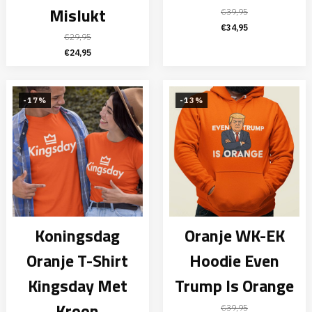
Mislukt
€
39,95
Oorspronkelijke
Huidige
€
34,95
€
29,95
prijs
prijs
Oorspronkelijke
Huidige
€
24,95
was:
is:
prijs
prijs
€39,95.
€34,95.
was:
is:
€29,95.
€24,95.
-17%
-13%
Koningsdag
Oranje WK-EK
Oranje T-Shirt
Hoodie Even
Kingsday Met
Trump Is Orange
Kroon
€
39,95