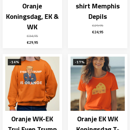
Oranje
shirt Memphis
Koningsdag, EK &
Depils
WK
€
29,95
Oorspronkelijke
Huidige
€
24,95
€
34,95
prijs
prijs
Oorspronkelijke
Huidige
€
29,95
was:
is:
prijs
prijs
€29,95.
€24,95.
was:
is:
€34,95.
€29,95.
-14%
-17%
Oranje WK-EK
Oranje EK WK
Trui Even Trump
Koningsdag T-