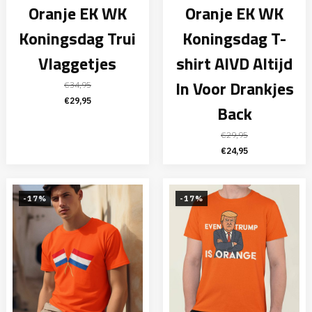
Oranje EK WK
Oranje EK WK
Koningsdag Trui
Koningsdag T-
Vlaggetjes
shirt AIVD Altijd
In Voor Drankjes
€
34,95
Oorspronkelijke
Huidige
€
29,95
Back
prijs
prijs
was:
is:
€
29,95
€34,95.
€29,95.
Oorspronkelijke
Huidige
€
24,95
prijs
prijs
was:
is:
€29,95.
€24,95.
-17%
-17%