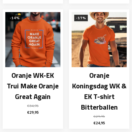
was:
is:
prijs
prijs
€29,95.
€24,95.
was:
is:
€29,95.
€24,95.
-14%
-17%
Oranje WK-EK
Oranje
Trui Make Oranje
Koningsdag WK &
Great Again
EK T-shirt
Bitterballen
€
34,95
Oorspronkelijke
Huidige
€
29,95
€
29,95
prijs
prijs
Oorspronkelijke
Huidige
€
24,95
was:
is:
prijs
prijs