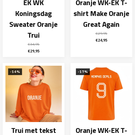
EK WK
Oranje WK-EK T-
Koningsdag
shirt Make Oranje
Sweater Oranje
Great Again
Trui
€
29,95
Oorspronkelijke
Huidige
€
24,95
€
34,95
prijs
prijs
Oorspronkelijke
Huidige
€
29,95
was:
is:
prijs
prijs
€29,95.
€24,95.
was:
is:
€34,95.
€29,95.
-14%
-17%
Trui met tekst
Oranje WK-EK T-