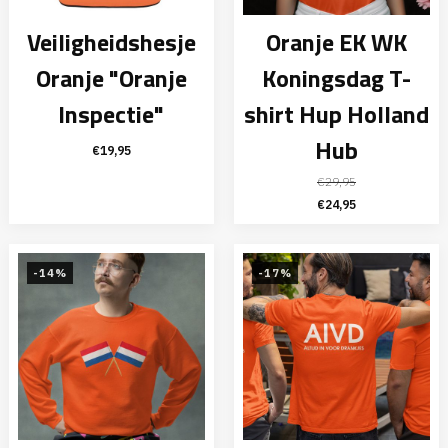
Veiligheidshesje
Oranje EK WK
Oranje "Oranje
Koningsdag T-
Inspectie"
shirt Hup Holland
Hub
€
19,95
€
29,95
Oorspronkelijke
Huidige
€
24,95
prijs
prijs
was:
is:
€29,95.
€24,95.
-14%
-17%