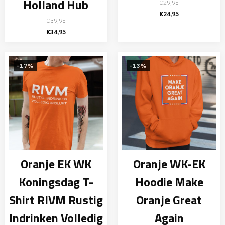
Holland Hub
€
29,95
Oorspronkelijke
Huidige
€
24,95
€
39,95
prijs
prijs
Oorspronkelijke
Huidige
€
34,95
was:
is:
prijs
prijs
€29,95.
€24,95.
was:
is:
€39,95.
€34,95.
-17%
-13%
Oranje EK WK
Oranje WK-EK
Koningsdag T-
Hoodie Make
Shirt RIVM Rustig
Oranje Great
Indrinken Volledig
Again