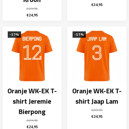
Oorspronkelijke
Huidige
€
34,95
€
29,95
prijs
prijs
Oorspronkelijke
Huidige
€
24,95
was:
is:
prijs
prijs
€39,95.
€34,95.
was:
is:
€29,95.
€24,95.
-17%
-17%
Oranje WK-EK T-
Oranje WK-EK T-
shirt Jeremie
shirt Jaap Lam
Bierpong
€
29,95
Oorspronkelijke
Huidige
€
24,95
€
29,95
prijs
prijs
Oorspronkelijke
Huidige
€
24,95