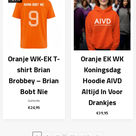
Oranje WK-EK T-
Oranje EK WK
shirt Brian
Koningsdag
Brobbey – Brian
Hoodie AIVD
Bobt Nie
Altijd In Voor
Drankjes
€
29,95
Oorspronkelijke
Huidige
€
24,95
€
39,95
prijs
prijs
was:
is:
€29,95.
€24,95.
…