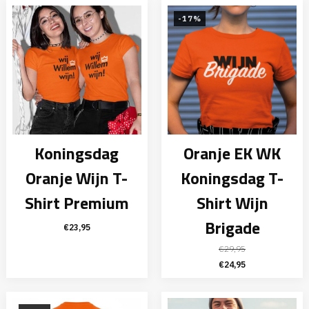
was:
is:
€29,95.
€24,95.
-17%
Koningsdag
Oranje EK WK
Oranje Wijn T-
Koningsdag T-
Shirt Premium
Shirt Wijn
Brigade
€
23,95
€
29,95
Oorspronkelijke
Huidige
€
24,95
prijs
prijs
was:
is: