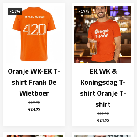
€34,95.
€29,95.
was:
is:
€29,95.
€24,95.
-17%
-17%
Oranje WK-EK T-
EK WK &
shirt Frank De
Koningsdag T-
Wietboer
shirt Oranje T-
shirt
€
29,95
Oorspronkelijke
Huidige
€
24,95
€
29,95
prijs
prijs
Oorspronkelijke
Huidige
€
24,95
was:
is:
prijs
prijs
€29,95.
€24,95.
was:
is: