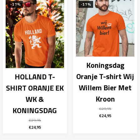
€29,95.
€24,95.
-17%
-17%
Koningsdag
Oranje T-shirt Wij
HOLLAND T-
Willem Bier Met
SHIRT ORANJE EK
Kroon
WK &
KONINGSDAG
€
29,95
Oorspronkelijke
Huidige
€
24,95
€
29,95
prijs
prijs
Oorspronkelijke
Huidige
€
24,95
was:
is:
prijs
prijs
€29,95.
€24,95.