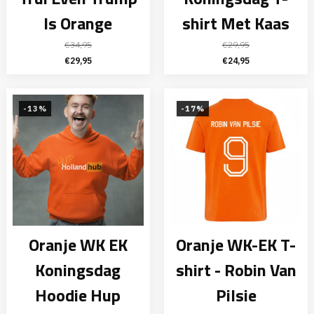
Is Orange
shirt Met Kaas
€
34,95
€
29,95
Oorspronkelijke
Huidige
Oorspronkelijke
Huidige
€
29,95
€
24,95
prijs
prijs
prijs
prijs
was:
is:
was:
is:
€34,95.
€29,95.
€29,95.
€24,95.
-13%
-17%
Oranje WK EK
Oranje WK-EK T-
Koningsdag
shirt - Robin Van
Hoodie Hup
Pilsie